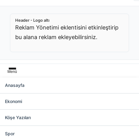
Header - Logo altı
Reklam Yönetimi eklentisini etkinleştirip
bu alana reklam ekleyebilirsiniz.
Menü
Anasayfa
"Samandağ ilçesi" Aramasında 1800
Haber
Ekonomi
Köşe Yazıları
Slider üstü
Reklam Yönetimi eklentisini
Spor