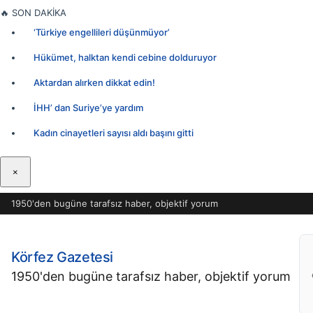
İçeriğe
🔥
SON DAKİKA
geç
‘Türkiye engellileri düşünmüyor’
Hükümet, halktan kendi cebine dolduruyor
Aktardan alırken dikkat edin!
İHH’ dan Suriye’ye yardım
Kadın cinayetleri sayısı aldı başını gitti
×
1950'den bugüne tarafsız haber, objektif yorum
Körfez Gazetesi
1950'den bugüne tarafsız haber, objektif yorum