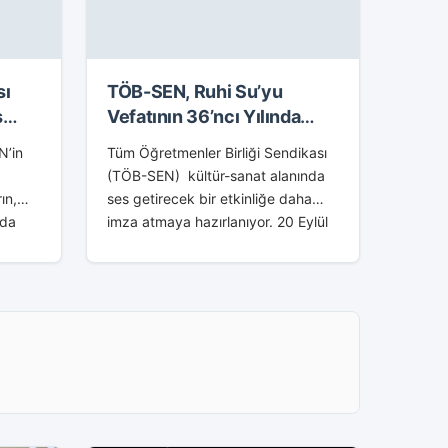
sı
TÖB-SEN, Ruhi Su’yu
ş
Vefatının 36’ncı Yılında
Anacak
N’in
Tüm Öğretmenler Birliği Sendikası
(TÖB-SEN) kültür-sanat alanında
ın,
ses getirecek bir etkinliğe daha
 da
imza atmaya hazırlanıyor. 20 Eylül
nda
1985’te aramızdan ayrılan Türk
müziğinin en önemli isimlerinden
nelik
birisi olan Ruhi Su, ölümünün...