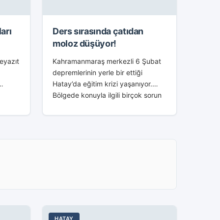
arı
Ders sırasında çatıdan
moloz düşüyor!
Beyazıt
Kahramanmaraş merkezli 6 Şubat
depremlerinin yerle bir ettiği
Hatay’da eğitim krizi yaşanıyor.
Bölgede konuyla ilgili birçok sorun
eş gün
giderilememişken öğrencilerin
nt
eğitim gördüğü okullarda tadilat
devam ediyor. Cumhuriyet’
i
gazetesinin ulaştığı görüntüler
ise...
HATAY