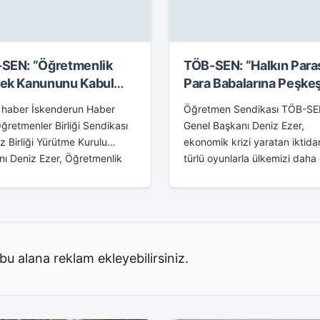
SEN: “Öğretmenlik
TÖB-SEN: “Halkın Para
ek Kanununu Kabul
Para Babalarına Peşke
yoruz!”
Çekildi!”
 haber İskenderun Haber
Öğretmen Sendikası TÖB-SE
retmenler Birliği Sendikası
Genel Başkanı Deniz Ezer,
 Birliği Yürütme Kurulu
ekonomik krizi yaratan iktidar
nı Deniz Ezer, Öğretmenlik
türlü oyunlarla ülkemizi daha
k Kanununu kabul
çıkmaz bir krize sokma yolu
klerini söyledi. Yürütme
olduğunu savundu. Ezer,
 adına yaptığı basın
açıklamasında, ekonomiye yö
masında, iş güvenceleri,
şunları kaydetti: “Bir...
ik...
bu alana reklam ekleyebilirsiniz.