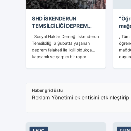
SHD İSKENDERUN
“Öğr
TEMSİLCİLİĞİ DEPREM
mağd
RAPORU
Sosyal Haklar Derneği İskenderun
, Tüm 
Temsilciliği 6 Şubatta yaşanan
öğrenc
deprem felaketi ile ilgili oldukça
mağdu
kapsamlı ve çarpıcı bir rapor
duyur
yayınladı. SHD İskenderun
Ezer y
Temsilcisi Av. Bülent Akbay
Depre
tarafından kamu oyuna açıklanan...
rağme
düzel
Haber grid üstü
altını 
Reklam Yönetimi eklentisini etkinleştirip 
HATAY
DEFN