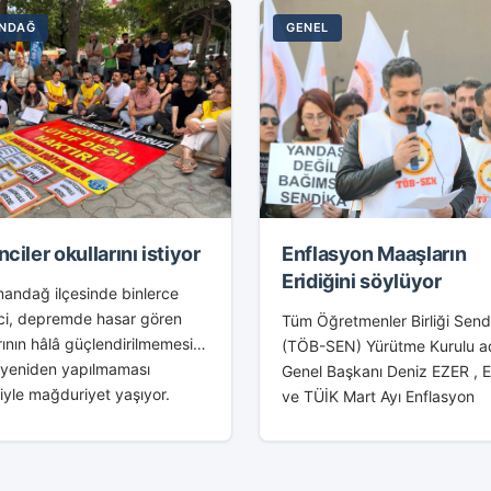
NDAĞ
GENEL
ciler okullarını istiyor
Enflasyon Maaşların
Eridiğini söylüyor
dağ ilçesinde binlerce
ci, depremde hasar gören
Tüm Öğretmenler Birliği Send
rının hâlâ güçlendirilmemesi
(TÖB-SEN) Yürütme Kurulu a
 yeniden yapılmaması
Genel Başkanı Deniz EZER ,
yle mağduriyet yaşıyor.
ve TÜİK Mart Ayı Enflasyon
e Samandağ Fen Lisesi,
Rakamları ile ilgili basın açık
treis Anaokulu, Mağaracık
yayınlayarak Enflasyon rakam
lu-Ortaokulu ve Kapısuyu
Maaşların Eridiğini söylüyor...