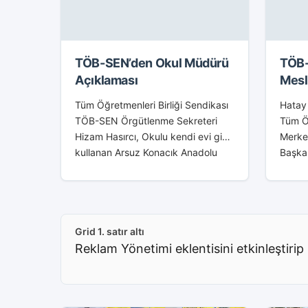
TÖB-SEN’den Okul Müdürü
TÖB-
Açıklaması
Mesl
Etmi
Tüm Öğretmenleri Birliği Sendikası
Hatay
TÖB-SEN Örgütlenme Sekreteri
Tüm Öğ
Hizam Hasırcı, Okulu kendi evi gibi
Merkez
kullanan Arsuz Konacık Anadolu
Başka
İmam Hatip Lisesi Müdürü M.G.’nin
Mesle
Görevden alınmasını istedi. TÖB-
etmedi
Sen adına yaptığı Basın
Kurulu
açıklamasında,...
açıkla
Grid 1. satır altı
ekonom
Reklam Yönetimi eklentisini etkinleştirip 