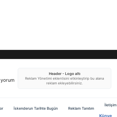
Header - Logo altı
Reklam Yönetimi eklentisini etkinleştirip bu alana
f yorum
reklam ekleyebilirsiniz.
İletişim
or
İskenderun Tarihte Bugün
Reklam Tanıtım
Künye