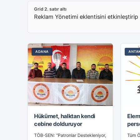
İlkoku
önünde gerçekleştirilen
açıklamada, eğitim emekçileri
Grid 2. satır altı
artan...
Reklam Yönetimi eklentisini etkinleştirip 
ADANA
ANTA
Hükümet, halktan kendi
Elem
cebine dolduruyor
perso
TÖB-SEN: “Patronlar Destekleniyor,
Tüm Ö