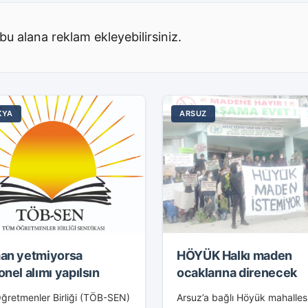
lu-Ortaokulu...
bu alana reklam ekleyebilirsiniz.
KYA
ARSUZ
an yetmiyorsa
HÖYÜK Halkı maden
nel alımı yapılsın
ocaklarına direnecek
ğretmenler Birliği (TÖB-SEN)
Arsuz’a bağlı Höyük mahalles