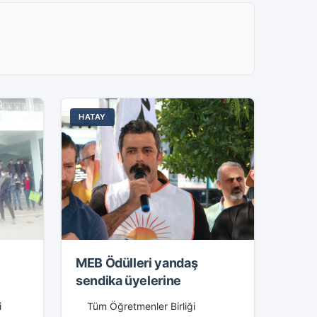
Mumcu Meydanı’na yürüdü.
Protesto sırasında...
HATAY
MEB Ödülleri yandaş
sendika üyelerine
i
Tüm Öğretmenler Birliği