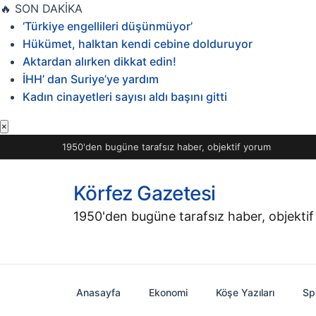
İçeriğe
🔥
SON DAKİKA
geç
‘Türkiye engellileri düşünmüyor’
Hükümet, halktan kendi cebine dolduruyor
Aktardan alırken dikkat edin!
İHH’ dan Suriye’ye yardım
Kadın cinayetleri sayısı aldı başını gitti
×
1950'den bugüne tarafsız haber, objektif yorum
Körfez Gazetesi
1950'den bugüne tarafsız haber, objekti
Anasayfa
Ekonomi
Köşe Yazıları
Sp