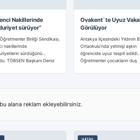
enci Nakillerinde
Ovakent`te Uyuz Vakal
uriyet sürüyor”
Görülüyor
Öğretmenler Birliği Sendikası,
Antakya ilçesindeki Yıldırım 
i nakillerinde
Ortaokulu’nda yetmişi aşkın
riyetlerin sürdüğünü
öğrencide uyuz tespit edildi.
du. TÖBSEN Başkanı Deniz
Öğretmenler çocukların duş
aptığı açıklamasında,
alamadığını, okulda bazen b
mden 9 ay geçmesine
su akmadığını söyledi. Ovake
n eğitimde tam anlamıyla bir
Mahallesi Yıldırım Beyazıt
meden bahsedilemeyeceğinin
Ortaokulu’nda okuyan yetmiş
çizerek Okulların...
aşkın...
bu alana reklam ekleyebilirsiniz.
E
HATAY