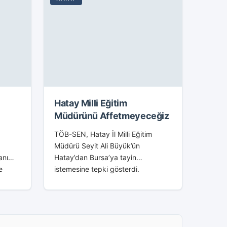
l
Hatay Milli Eğitim
Müdürünü Affetmeyeceğiz
TÖB-SEN, Hatay İl Milli Eğitim
Müdürü Seyit Ali Büyük’ün
anı
Hatay’dan Bursa’ya tayin
e
istemesine tepki gösterdi.
ytinlik
Açıklamada, ‘Şehri terk eden Seyit
eğini
Ali Büyük’ü asla affetmeyeceğiz’
rulu
denildi. Tüm Öğretmenler Birliği
Sendikası (TÖB-SEN), Hatay İl...