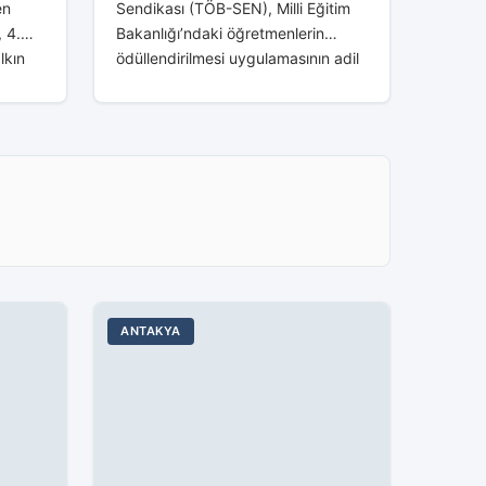
en
Sendikası (TÖB-SEN), Milli Eğitim
 4.
Bakanlığı’ndaki öğretmenlerin
lkın
ödüllendirilmesi uygulamasının adil
15
olmadığını iddia ederek, ödül
ojenin
alanların %85’inin yandaş sendika
üyeleri olduğunu savundu. TÖB-
SEN Genel Başkanı Deniz...
ANTAKYA