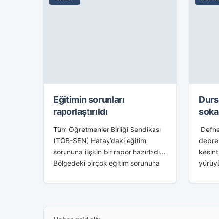
Eğitimin sorunları
Durs
raporlaştırıldı
soka
Tüm Öğretmenler Birliği Sendikası
Defne
(TÖB-SEN) Hatay’daki eğitim
deprem
sorununa ilişkin bir rapor hazırladı.
kesint
Bölgedeki birçok eğitim sorununa
yürüy
dikkat çekilen raporda,
deprem
öğretmenlerin barınma
sorunu
koşullarındaki olumsuzluklar da yer
elektr
aldı. Raporun konuyla ilgili...
yaşand