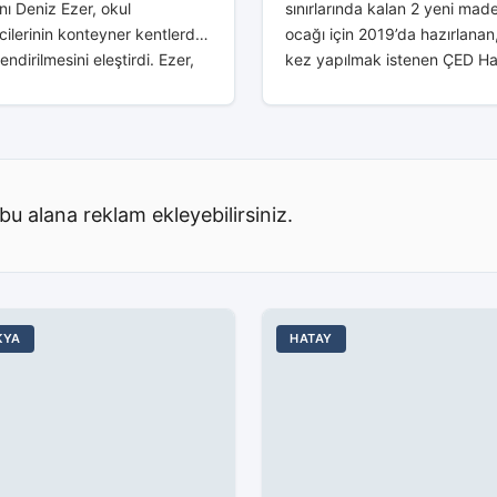
ı Deniz Ezer, okul
sınırlarında kalan 2 yeni mad
cilerinin konteyner kentlerde
ocağı için 2019’da hazırlanan,
endirilmesini eleştirdi. Ezer,
kez yapılmak istenen ÇED Ha
yner kentlerin sorumluluğunu
Katılım Toplantısı öncesinde 
Eğitim Personeline (müdür,
kuruluş, ortak açıklama ile pr
yardımcısı) yüklemek, ayrıca
iptalini istedi....
işini yapması koşuluyla’
..
bu alana reklam ekleyebilirsiniz.
KYA
HATAY