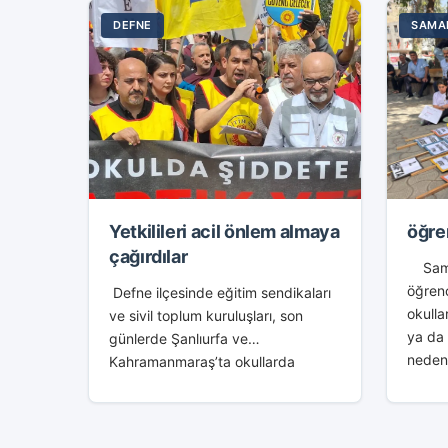
DEFNE
SAMA
Yetkilileri acil önlem almaya
öğren
çağırdılar
Saman
öğren
Defne ilçesinde eğitim sendikaları
okulla
ve sivil toplum kuruluşları, son
ya da
günlerde Şanlıurfa ve
nedeni
Kahramanmaraş’ta okullarda
İlçed
yaşanan saldırılara tepki göstermek
Turgu
amacıyla basın açıklaması
İlkoku
düzenledi. Defne Kaymakamlığı