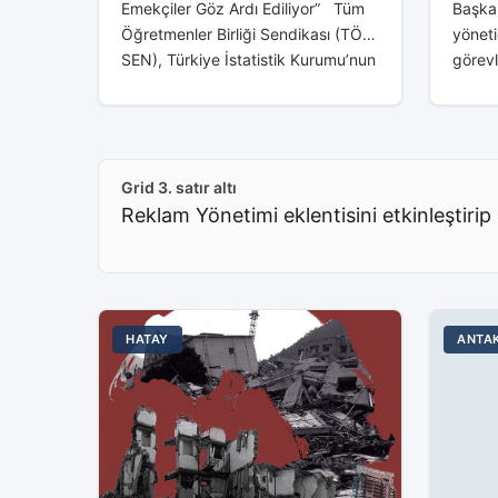
Emekçiler Göz Ardı Ediliyor” Tüm
Başkan
Öğretmenler Birliği Sendikası (TÖB-
yöneti
SEN), Türkiye İstatistik Kurumu’nun
görevl
(TÜİK) açıkladığı enflasyon oranının
“Konte
gerisinde kalan asgari ücret artışına
Milli 
karşı sert bir açıklama yaptı....
müdür 
‘asli 
Grid 3. satır altı
doğru.
Reklam Yönetimi eklentisini etkinleştirip 
HATAY
ANTA