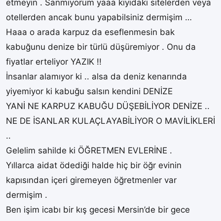
etmeyin . Sanmıyorum yaaa kıyıdaki sitelerden veya
otellerden ancak bunu yapabilsiniz dermişim …
Haaa o arada karpuz da eseflenmesin bak
kabuğunu denize bir türlü düşüremiyor . Onu da
fiyatlar erteliyor YAZIK !!
İnsanlar alamıyor ki .. alsa da deniz kenarında
yiyemiyor ki kabuğu salsın kendini DENİZE
YANİ NE KARPUZ KABUĞU DÜŞEBİLİYOR DENİZE ..
NE DE İSANLAR KULAÇLAYABİLİYOR O MAVİLİKLERİ
..
Gelelim sahilde ki ÖĞRETMEN EVLERİNE .
Yıllarca aidat ödediği halde hiç bir öğr evinin
kapısından içeri giremeyen öğretmenler var
dermişim .
Ben işim icabı bir kış gecesi Mersin’de bir gece