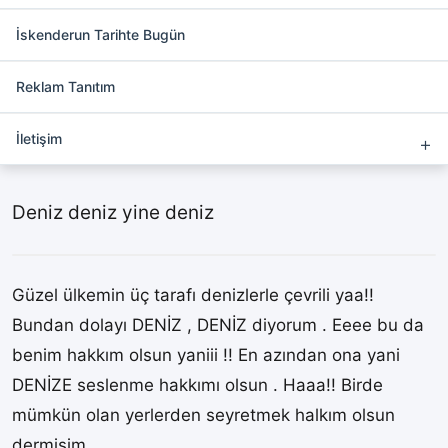
Adviye hoca yazdı:Deniz deniz
yine deniz
İskenderun Tarihte Bugün
Reklam Tanıtım
Adviye Ertekin Yüksel
Yazdı
İletişim
Deniz deniz yine deniz
Güzel ülkemin üç tarafı denizlerle çevrili yaa!!
Bundan dolayı DENİZ , DENİZ diyorum . Eeee bu da
benim hakkım olsun yaniii !! En azından ona yani
DENİZE seslenme hakkımı olsun . Haaa!! Birde
mümkün olan yerlerden seyretmek halkım olsun
dermişim ..