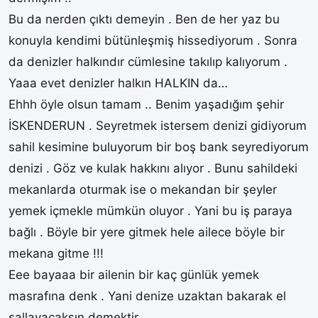
Bu da nerden çıktı demeyin . Ben de her yaz bu
konuyla kendimi bütünleşmiş hissediyorum . Sonra
da denizler halkındır cümlesine takılıp kalıyorum .
Yaaa evet denizler halkın HALKIN da…
Ehhh öyle olsun tamam .. Benim yaşadığım şehir
İSKENDERUN . Seyretmek istersem denizi gidiyorum
sahil kesimine buluyorum bir boş bank seyrediyorum
denizi . Göz ve kulak hakkını alıyor . Bunu sahildeki
mekanlarda oturmak ise o mekandan bir şeyler
yemek içmekle mümkün oluyor . Yani bu iş paraya
bağlı . Böyle bir yere gitmek hele ailece böyle bir
mekana gitme !!!
Eee bayaaa bir ailenin bir kaç günlük yemek
masrafına denk . Yani denize uzaktan bakarak el
sallayacaksın demektir .