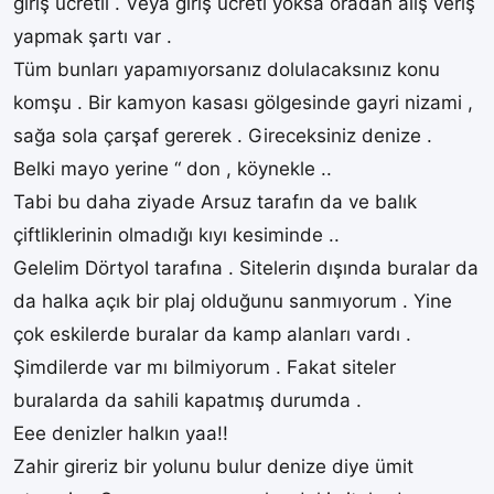
giriş ücretli . Veya giriş ücreti yoksa oradan alış veriş
yapmak şartı var .
Tüm bunları yapamıyorsanız dolulacaksınız konu
komşu . Bir kamyon kasası gölgesinde gayri nizami ,
sağa sola çarşaf gererek . Gireceksiniz denize .
Belki mayo yerine “ don , köynekle ..
Tabi bu daha ziyade Arsuz tarafın da ve balık
çiftliklerinin olmadığı kıyı kesiminde ..
Gelelim Dörtyol tarafına . Sitelerin dışında buralar da
da halka açık bir plaj olduğunu sanmıyorum . Yine
çok eskilerde buralar da kamp alanları vardı .
Şimdilerde var mı bilmiyorum . Fakat siteler
buralarda da sahili kapatmış durumda .
Eee denizler halkın yaa!!
Zahir gireriz bir yolunu bulur denize diye ümit