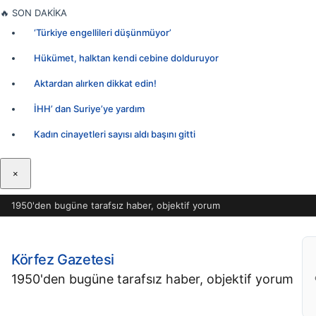
İçeriğe
🔥
SON DAKİKA
geç
‘Türkiye engellileri düşünmüyor’
Hükümet, halktan kendi cebine dolduruyor
Aktardan alırken dikkat edin!
İHH’ dan Suriye’ye yardım
Kadın cinayetleri sayısı aldı başını gitti
×
1950'den bugüne tarafsız haber, objektif yorum
Körfez Gazetesi
1950'den bugüne tarafsız haber, objektif yorum