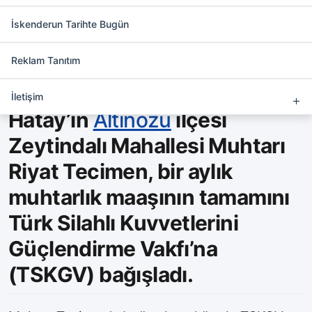
Altınözülü muhtar, maaşını
vakfa bağışladı
İskenderun Tarihte Bugün
Reklam Tanıtım
İletişim
Hatay’ın
Altınözü
ilçesi
Zeytindalı Mahallesi Muhtarı
Riyat Tecimen, bir aylık
muhtarlık maaşının tamamını
Türk Silahlı Kuvvetlerini
Güçlendirme Vakfı’na
(TSKGV) bağışladı.