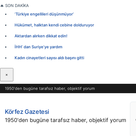
İçeriğe
🔥
SON DAKİKA
geç
‘Türkiye engellileri düşünmüyor’
Hükümet, halktan kendi cebine dolduruyor
Aktardan alırken dikkat edin!
İHH’ dan Suriye’ye yardım
Kadın cinayetleri sayısı aldı başını gitti
×
1950'den bugüne tarafsız haber, objektif yorum
Körfez Gazetesi
1950'den bugüne tarafsız haber, objektif yorum