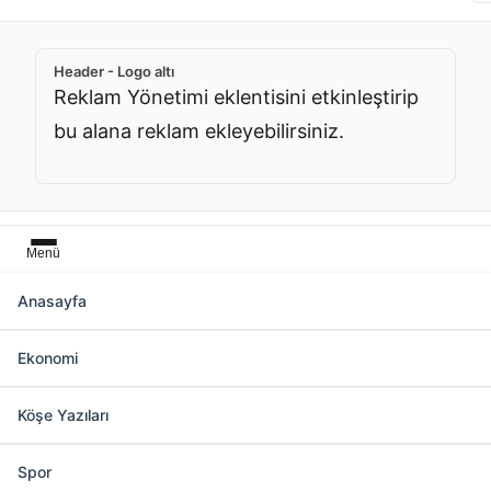
Header - Logo altı
Reklam Yönetimi eklentisini etkinleştirip
bu alana reklam ekleyebilirsiniz.
Menü
Anasayfa
Başlık üstü
Ekonomi
Reklam Yönetimi eklentisini etkinleştirip bu
alana reklam ekleyebilirsiniz.
Köşe Yazıları
Spor