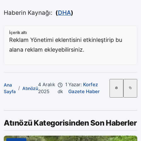
Haberin Kaynağı:
(
DHA
)
İçerik altı
Reklam Yönetimi eklentisini etkinleştirip bu
alana reklam ekleyebilirsiniz.
4 Aralık
1
Yazar:
Korfez
Ana
/
Atınözü
2025
dk
Gazete Haber
Sayfa
Atınözü Kategorisinden Son Haberler