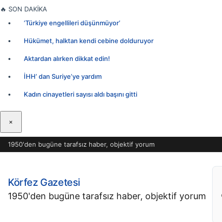
İçeriğe
🔥
SON DAKİKA
geç
‘Türkiye engellileri düşünmüyor’
Hükümet, halktan kendi cebine dolduruyor
Aktardan alırken dikkat edin!
İHH’ dan Suriye’ye yardım
Kadın cinayetleri sayısı aldı başını gitti
×
1950'den bugüne tarafsız haber, objektif yorum
Körfez Gazetesi
1950'den bugüne tarafsız haber, objektif yorum