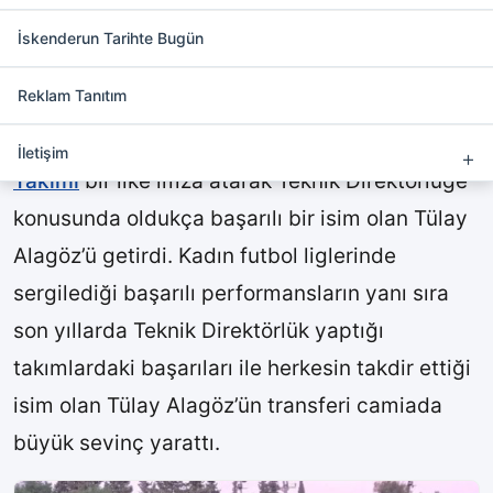
Amatör Futbol Takımına Kadın
Eli
İskenderun Tarihte Bugün
Reklam Tanıtım
Bölgemiz futbol camiasının başarılı
ekiplerinden olan
Madenboyuspor Futbol
İletişim
Takımı
bir ilke imza atarak Teknik Direktörlüğe
konusunda oldukça başarılı bir isim olan Tülay
Alagöz’ü getirdi. Kadın futbol liglerinde
sergilediği başarılı performansların yanı sıra
son yıllarda Teknik Direktörlük yaptığı
takımlardaki başarıları ile herkesin takdir ettiği
isim olan Tülay Alagöz’ün transferi camiada
büyük sevinç yarattı.