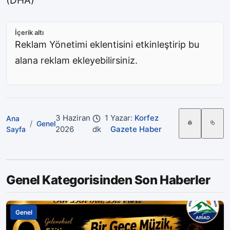
(DHA)
İçerik altı
Reklam Yönetimi eklentisini etkinleştirip bu
alana reklam ekleyebilirsiniz.
3 Haziran
1
Yazar:
Korfez
Ana
/
Genel
2026
dk
Gazete Haber
Sayfa
Genel Kategorisinden Son Haberler
Genel