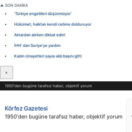
İçeriğe
🔥
SON DAKİKA
geç
‘Türkiye engellileri düşünmüyor’
Hükümet, halktan kendi cebine dolduruyor
Aktardan alırken dikkat edin!
İHH’ dan Suriye’ye yardım
Kadın cinayetleri sayısı aldı başını gitti
×
1950'den bugüne tarafsız haber, objektif yorum
Körfez Gazetesi
1950'den bugüne tarafsız haber, objektif yorum