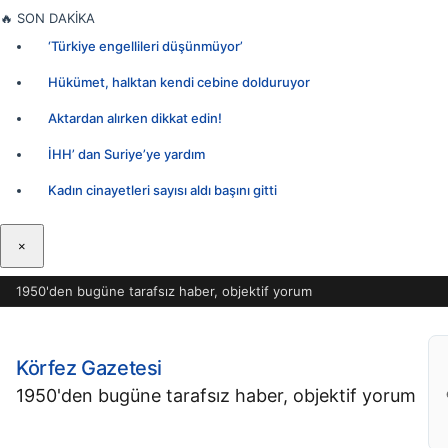
İçeriğe
🔥
SON DAKİKA
geç
‘Türkiye engellileri düşünmüyor’
Hükümet, halktan kendi cebine dolduruyor
Aktardan alırken dikkat edin!
İHH’ dan Suriye’ye yardım
Kadın cinayetleri sayısı aldı başını gitti
×
1950'den bugüne tarafsız haber, objektif yorum
Körfez Gazetesi
1950'den bugüne tarafsız haber, objektif yorum