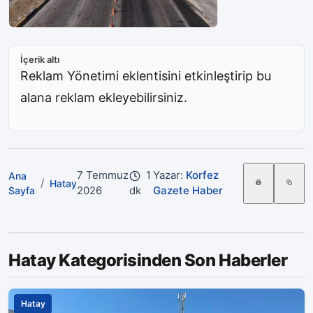
İçerik altı
Reklam Yönetimi eklentisini etkinleştirip bu
alana reklam ekleyebilirsiniz.
7 Temmuz
1
Yazar:
Korfez
Ana
/
Hatay
2026
dk
Gazete Haber
Sayfa
Hatay Kategorisinden Son Haberler
Hatay