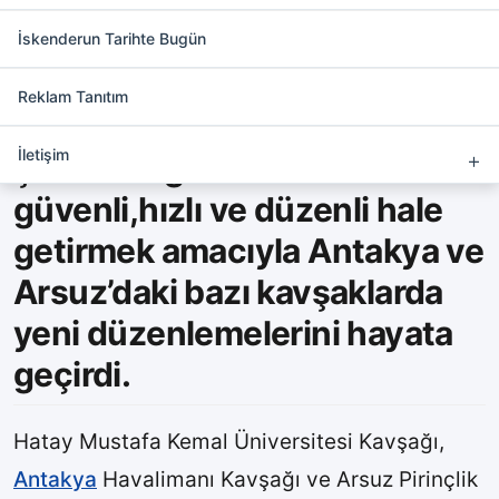
Antakya ve Arsuz’da Trafik
Rahatlıyor
İskenderun Tarihte Bugün
Reklam Tanıtım
Hatay Büyükşehir Belediyesi
İletişim
şehir trafiğini daha
güvenli,hızlı ve düzenli hale
getirmek amacıyla Antakya ve
Arsuz’daki bazı kavşaklarda
yeni düzenlemelerini hayata
geçirdi.
Hatay Mustafa Kemal Üniversitesi Kavşağı,
Antakya
Havalimanı Kavşağı ve Arsuz Pirinçlik