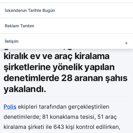
Asayiş Denetiminde 28
Yakalama
İskenderun Tarihte Bugün
Reklam Tanıtım
Polis ekipleri tarafından il
İletişim
genelinde otel, günübirlik
kiralık ev ve araç kiralama
şirketlerine yönelik yapılan
denetimlerde 28 aranan şahıs
yakalandı.
Polis
ekipleri tarafından gerçekleştirilen
denetimlerde; 81 konaklama tesisi, 51 araç
kiralama şirketi ile 643 kişi kontrol edilirken,