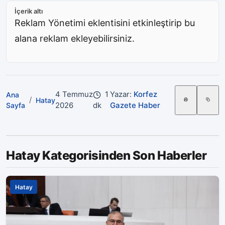
İçerik altı
Reklam Yönetimi eklentisini etkinleştirip bu
alana reklam ekleyebilirsiniz.
4 Temmuz
1
Yazar:
Korfez
Ana
/
Hatay
2026
dk
Gazete Haber
Sayfa
Hatay Kategorisinden Son Haberler
Hatay