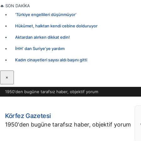
İçeriğe
🔥
SON DAKİKA
geç
‘Türkiye engellileri düşünmüyor’
Hükümet, halktan kendi cebine dolduruyor
Aktardan alırken dikkat edin!
İHH’ dan Suriye’ye yardım
Kadın cinayetleri sayısı aldı başını gitti
×
1950'den bugüne tarafsız haber, objektif yorum
Körfez Gazetesi
1950'den bugüne tarafsız haber, objektif yorum