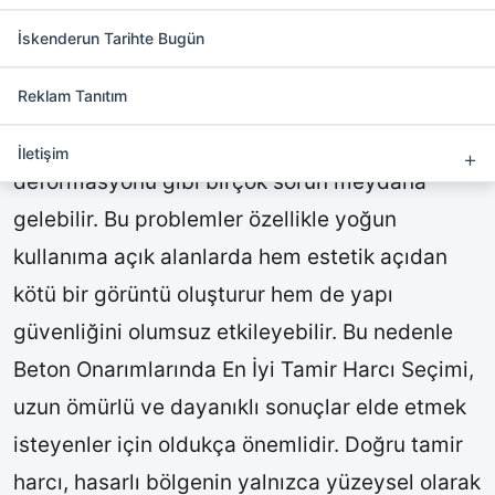
Beton Onarımlarında En İyi
Tamir Harcı Seçimi
İskenderun Tarihte Bugün
Reklam Tanıtım
Beton yüzeylerde zamanla çatlak, kırılma,
aşınma, boşluk oluşumu ve yüzey
İletişim
deformasyonu gibi birçok sorun meydana
gelebilir. Bu problemler özellikle yoğun
kullanıma açık alanlarda hem estetik açıdan
kötü bir görüntü oluşturur hem de yapı
güvenliğini olumsuz etkileyebilir. Bu nedenle
Beton Onarımlarında En İyi Tamir Harcı Seçimi,
uzun ömürlü ve dayanıklı sonuçlar elde etmek
isteyenler için oldukça önemlidir. Doğru tamir
harcı, hasarlı bölgenin yalnızca yüzeysel olarak