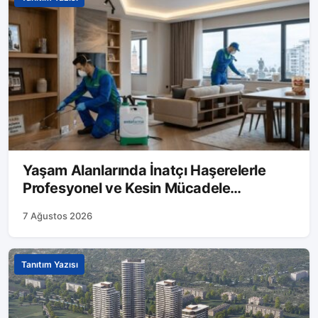
Yaşam Alanlarında İnatçı Haşerelerle
Profesyonel ve Kesin Mücadele
Yöntemleri
7 Ağustos 2026
Tanıtım Yazısı