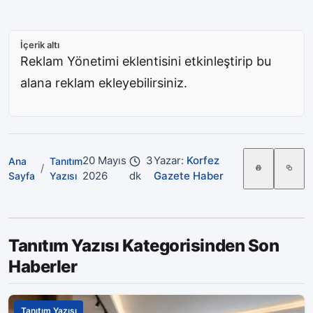
İçerik altı
Reklam Yönetimi eklentisini etkinleştirip bu
alana reklam ekleyebilirsiniz.
20 Mayıs
3
Yazar:
Korfez
Ana
Tanıtım
/
2026
dk
Gazete Haber
Sayfa
Yazısı
Tanıtım Yazısı Kategorisinden Son
Haberler
Tanıtım Yazısı