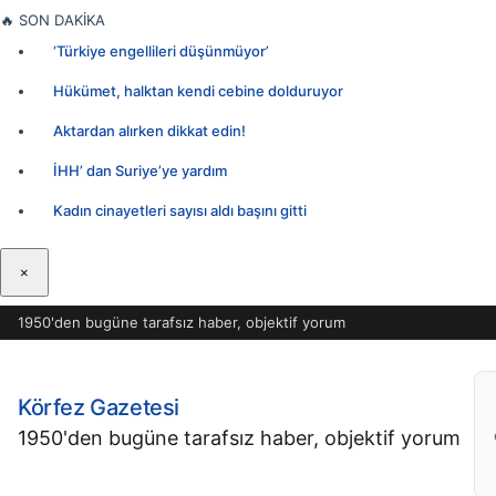
İçeriğe
🔥
SON DAKİKA
geç
‘Türkiye engellileri düşünmüyor’
Hükümet, halktan kendi cebine dolduruyor
Aktardan alırken dikkat edin!
İHH’ dan Suriye’ye yardım
Kadın cinayetleri sayısı aldı başını gitti
×
1950'den bugüne tarafsız haber, objektif yorum
Körfez Gazetesi
1950'den bugüne tarafsız haber, objektif yorum