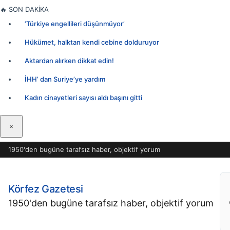
İçeriğe
🔥
SON DAKİKA
geç
‘Türkiye engellileri düşünmüyor’
Hükümet, halktan kendi cebine dolduruyor
Aktardan alırken dikkat edin!
İHH’ dan Suriye’ye yardım
Kadın cinayetleri sayısı aldı başını gitti
×
1950'den bugüne tarafsız haber, objektif yorum
Körfez Gazetesi
1950'den bugüne tarafsız haber, objektif yorum