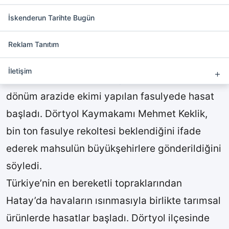
Bin dönüm arazide fasulye
hasadı başladı
İskenderun Tarihte Bugün
Reklam Tanıtım
İletişim
HATAY (İHA) –
Dörtyol ilçesi
nde yaklaşık bin
dönüm arazide ekimi yapılan fasulyede hasat
başladı. Dörtyol Kaymakamı Mehmet Keklik,
bin ton fasulye rekoltesi beklendiğini ifade
ederek mahsulün büyükşehirlere gönderildiğini
söyledi.
Türkiye’nin en bereketli topraklarından
Hatay’da havaların ısınmasıyla birlikte tarımsal
ürünlerde hasatlar başladı. Dörtyol ilçesinde