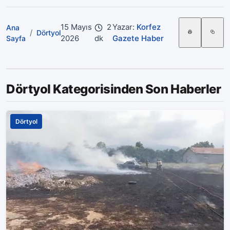
15 Mayıs
2
Yazar:
Korfez
Ana
/
Dörtyol
2026
dk
Gazete Haber
Sayfa
Dörtyol Kategorisinden Son Haberler
Dörtyol