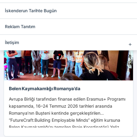
ekleyebilirsiniz.
İskenderun Tarihte Bugün
Reklam Tanıtım
BELEN
İletişim
Belen Kaymakamlığı Romanya’da
Avrupa Birliği tarafından finanse edilen Erasmus+ Programı
kapsamında, 16–24 Temmuz 2026 tarihleri arasında
Romanya’nın Bușteni kentinde gerçekleştirilen
“FutureCraft:Building Employable Minds” eğitim kursuna
Belen Kaymakamlığı’nı temsilen Proje Koordinatörü Yeliz
Sevim, Fen...