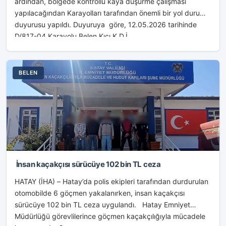
ardından, bölgede kontrollü kaya düşürme çalışması
yapılacağından Karayolları tarafından önemli bir yol durumu
duyurusu yapıldı. Duyuruya göre, 12.05.2026 tarihinde
D/817-04 Karayolu Belen Kıcı K.D.İ....
BELEN
İnsan kaçakçısı sürücüye 102 bin TL ceza
HATAY (İHA) – Hatay’da polis ekipleri tarafından durdurulan
otomobilde 6 göçmen yakalanırken, insan kaçakçısı
sürücüye 102 bin TL ceza uygulandı. Hatay Emniyet
Müdürlüğü görevlilerince göçmen kaçakçılığıyla mücadele