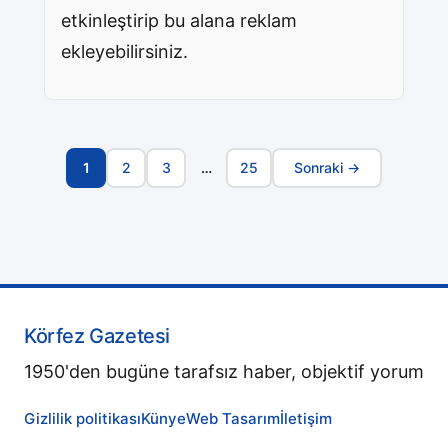
etkinleştirip bu alana reklam
ekleyebilirsiniz.
1
2
3
…
25
Sonraki →
Sayfa
Navigasyonu
Körfez Gazetesi
1950'den bugüne tarafsız haber, objektif yorum
Gizlilik politikası
Künye
Web Tasarım
İletişim