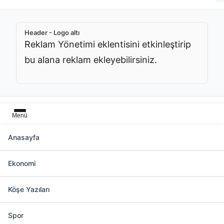
Header - Logo altı
Reklam Yönetimi eklentisini etkinleştirip
bu alana reklam ekleyebilirsiniz.
Menü
Anasayfa
Belen Haber Kategorisinde 584 Haber
Ekonomi
Köşe Yazıları
Slider üstü
Reklam Yönetimi eklentisini
Spor
etkinleştirip bu alana reklam