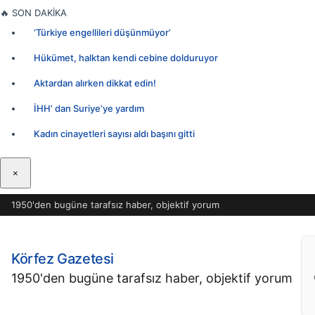
İçeriğe
🔥
SON DAKİKA
geç
‘Türkiye engellileri düşünmüyor’
Hükümet, halktan kendi cebine dolduruyor
Aktardan alırken dikkat edin!
İHH’ dan Suriye’ye yardım
Kadın cinayetleri sayısı aldı başını gitti
×
1950'den bugüne tarafsız haber, objektif yorum
Körfez Gazetesi
1950'den bugüne tarafsız haber, objektif yorum