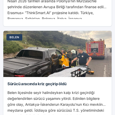
Nisan 2026 tarihleri arasında Polonya’nın Murzasichle
şehrinde düzenlenen Avrupa Birliği tarafından finanse edilen
Erasmus+ “ThinkSmart.AI” projesine katıldı. Türkiye,
Romanya, Sırbistan, Polonya, İtalya, İspanya,...
BELEN
Sürücü aracında kriz geçirip öldü
Belen ilçesinde seyir halindeyken kalp krizi geçirdiği
değerlendirilen sürücü yaşamını yitirdi. Edinilen bilgilere
göre olay, Antakya-İskenderun Karayolu’nun Kıcı mevkiinde
meydana geldi. İddiaya göre sürücüsü T.S. yönetimindeki