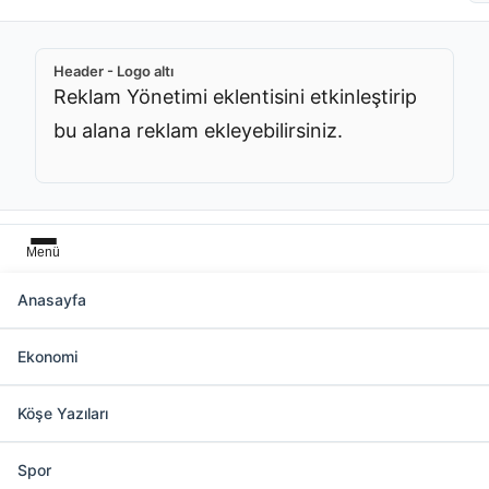
Header - Logo altı
Reklam Yönetimi eklentisini etkinleştirip
bu alana reklam ekleyebilirsiniz.
Menü
Anasayfa
Decorating Kategorisinde 6 Haber
Ekonomi
Köşe Yazıları
Slider üstü
Reklam Yönetimi eklentisini
Spor
etkinleştirip bu alana reklam