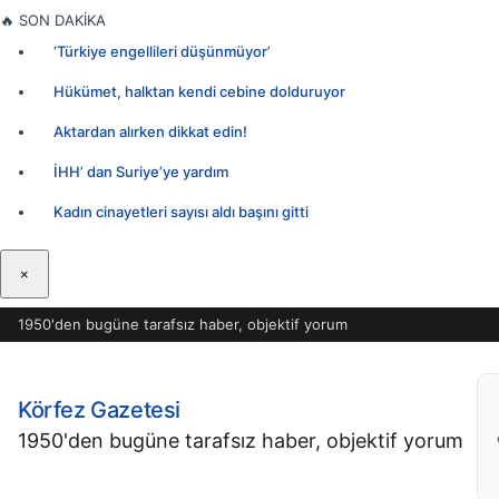
İçeriğe
🔥
SON DAKİKA
geç
‘Türkiye engellileri düşünmüyor’
Hükümet, halktan kendi cebine dolduruyor
Aktardan alırken dikkat edin!
İHH’ dan Suriye’ye yardım
Kadın cinayetleri sayısı aldı başını gitti
×
1950'den bugüne tarafsız haber, objektif yorum
Körfez Gazetesi
1950'den bugüne tarafsız haber, objektif yorum