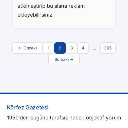
etkinleştirip bu alana reklam
ekleyebilirsiniz.
← Önceki
1
2
3
4
…
365
Sayfa
Sonraki →
Navigasyonu
Körfez Gazetesi
1950'den bugüne tarafsız haber, objektif yorum