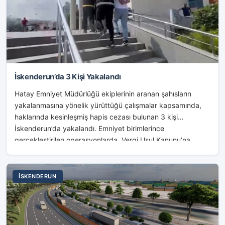
İskenderun’da 3 Kişi Yakalandı
Hatay Emniyet Müdürlüğü ekiplerinin aranan şahısların
yakalanmasına yönelik yürüttüğü çalışmalar kapsamında,
haklarında kesinleşmiş hapis cezası bulunan 3 kişi
İskenderun’da yakalandı. Emniyet birimlerince
gerçekleştirilen operasyonlarda, Vergi Usul Kanunu’na
Muhalefet suçundan hakkında...
İSKENDERUN