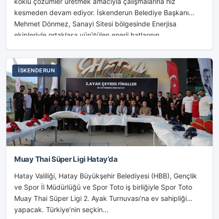
köklü çözümler üretmek amacıyla çalışmalarına hız
kesmeden devam ediyor. İskenderun Belediye Başkanı
Mehmet Dönmez, Sanayi Sitesi bölgesinde Enerjisa
ekipleriyle ortaklaşa yürütülen enerji hatlarının...
İSKENDERUN
Muay Thai Süper Ligi Hatay’da
Hatay Valiliği, Hatay Büyükşehir Belediyesi (HBB), Gençlik
ve Spor İl Müdürlüğü ve Spor Toto iş birliğiyle Spor Toto
Muay Thai Süper Ligi 2. Ayak Turnuvası’na ev sahipliği
yapacak. Türkiye’nin seçkin...