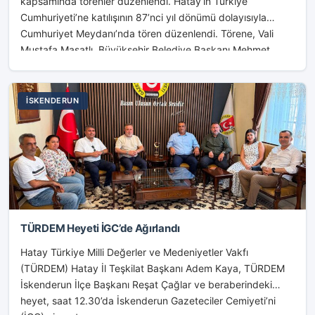
kapsamında törenler düzenlendi. Hatay‘ın Türkiye
Cumhuriyeti’ne katılışının 87’nci yıl dönümü dolayısıyla
Cumhuriyet Meydanı’nda tören düzenlendi. Törene, Vali
Mustafa Masatlı, Büyükşehir Belediye Başkanı Mehmet...
İSKENDERUN
TÜRDEM Heyeti İGC’de Ağırlandı
Hatay Türkiye Milli Değerler ve Medeniyetler Vakfı
(TÜRDEM) Hatay İl Teşkilat Başkanı Adem Kaya, TÜRDEM
İskenderun İlçe Başkanı Reşat Çağlar ve beraberindeki
heyet, saat 12.30’da İskenderun Gazeteciler Cemiyeti’ni