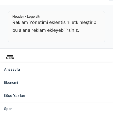
Header - Logo altı
Reklam Yönetimi eklentisini etkinleştirip
bu alana reklam ekleyebilirsiniz.
Menü
Anasayfa
İskenderun Kategorisinde 8737 Haber
Ekonomi
Köşe Yazıları
Slider üstü
Reklam Yönetimi eklentisini
Spor
etkinleştirip bu alana reklam