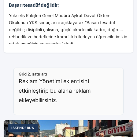
Başarı tesadüf değildir;
Yükseliş Kolejleri Genel Müdürü Aykut Davut Öktem
Okulunun YKS sonuçlarını açıklayarak “Başarı tesadüf
değildir; disiplinli çalışma, güçlü akademik kadro, doğru
rehberlik ve hedeflerine kararlılıkla ilerleyen öğrencilerimizin
ortak emeğinin sonucudur.” dedi...
Grid 2. satır altı
Reklam Yönetimi eklentisini
etkinleştirip bu alana reklam
ekleyebilirsiniz.
İSKENDERUN