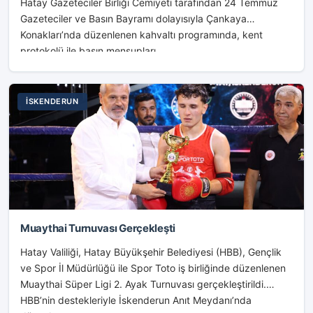
Hatay Gazeteciler Birliği Cemiyeti tarafından 24 Temmuz
Gazeteciler ve Basın Bayramı dolayısıyla Çankaya
Konakları’nda düzenlenen kahvaltı programında, kent
protokolü ile basın mensupları...
İSKENDERUN
Muaythai Turnuvası Gerçekleşti
Hatay Valiliği, Hatay Büyükşehir Belediyesi (HBB), Gençlik
ve Spor İl Müdürlüğü ile Spor Toto iş birliğinde düzenlenen
Muaythai Süper Ligi 2. Ayak Turnuvası gerçekleştirildi.
HBB’nin destekleriyle İskenderun Anıt Meydanı’nda