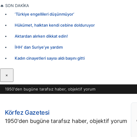
İçeriğe
🔥
SON DAKİKA
geç
‘Türkiye engellileri düşünmüyor’
Hükümet, halktan kendi cebine dolduruyor
Aktardan alırken dikkat edin!
İHH’ dan Suriye’ye yardım
Kadın cinayetleri sayısı aldı başını gitti
×
1950'den bugüne tarafsız haber, objektif yorum
Körfez Gazetesi
1950'den bugüne tarafsız haber, objektif yorum