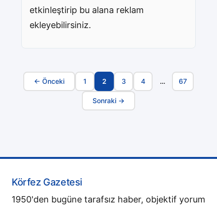
etkinleştirip bu alana reklam
ekleyebilirsiniz.
← Önceki
1
2
3
4
…
67
Sayfa
Sonraki →
Navigasyonu
Körfez Gazetesi
1950'den bugüne tarafsız haber, objektif yorum