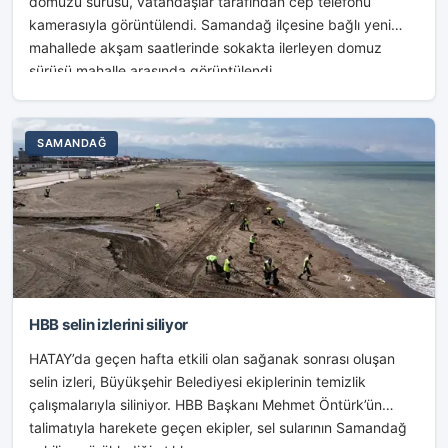
domuzu sürüsü, vatandaşlar tarafından cep telefonu
kamerasıyla görüntülendi. Samandağ ilçesine bağlı yeni
mahallede akşam saatlerinde sokakta ilerleyen domuz
sürüsü mahalle arasında görüntülendi....
SAMANDAĞ
HBB selin izlerini siliyor
HATAY’da geçen hafta etkili olan sağanak sonrası oluşan
selin izleri, Büyükşehir Belediyesi ekiplerinin temizlik
çalışmalarıyla siliniyor. HBB Başkanı Mehmet Öntürk’ün
talimatıyla harekete geçen ekipler, sel sularının Samandağ