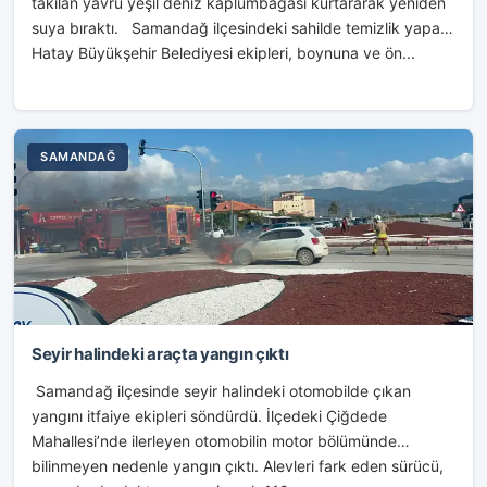
takılan yavru yeşil deniz kaplumbağası kurtararak yeniden
suya bıraktı. Samandağ ilçesindeki sahilde temizlik yapan
Hatay Büyükşehir Belediyesi ekipleri, boynuna ve ön...
SAMANDAĞ
Seyir halindeki araçta yangın çıktı
Samandağ ilçesinde seyir halindeki otomobilde çıkan
yangını itfaiye ekipleri söndürdü. İlçedeki Çiğdede
Mahallesi’nde ilerleyen otomobilin motor bölümünde
bilinmeyen nedenle yangın çıktı. Alevleri fark eden sürücü,