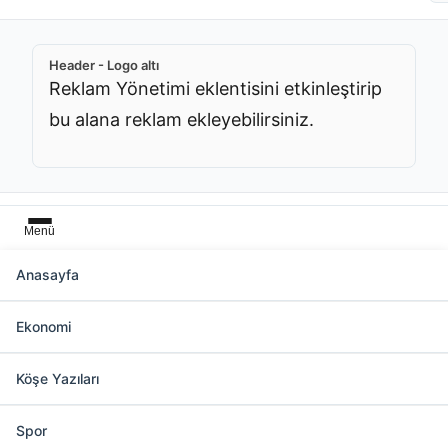
Header - Logo altı
Reklam Yönetimi eklentisini etkinleştirip
bu alana reklam ekleyebilirsiniz.
Menü
Anasayfa
Samandağ Kategorisinde 1607 Haber
Ekonomi
Köşe Yazıları
Slider üstü
Reklam Yönetimi eklentisini
Spor
etkinleştirip bu alana reklam