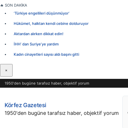
İçeriğe
🔥
SON DAKİKA
geç
‘Türkiye engellileri düşünmüyor’
Hükümet, halktan kendi cebine dolduruyor
Aktardan alırken dikkat edin!
İHH’ dan Suriye’ye yardım
Kadın cinayetleri sayısı aldı başını gitti
×
1950'den bugüne tarafsız haber, objektif yorum
Körfez Gazetesi
1950'den bugüne tarafsız haber, objektif yorum