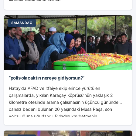
sahiline sürüklediği atıkları...
SAMANDAĞ
“polis olacaktın nereye gidiyorsun?”
Hatay’da AFAD ve itfaiye ekiplerince yürütülen
çalışmalarda, yıkılan Karaçay Köprüsü’nün yaklaşık 2
kilometre ötesinde arama çalışmasının üçüncü gününde
cansız bedeni bulunan 20 yaşındaki Musa Paşa, son
yolculuğuna uğurlandı. Evladını kaybetmenin...