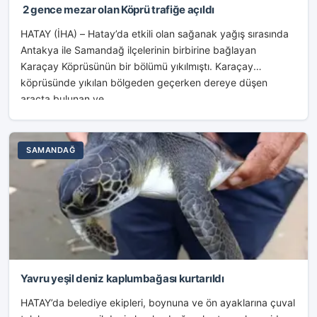
2 gence mezar olan Köprü trafiğe açıldı
HATAY (İHA) – Hatay’da etkili olan sağanak yağış sırasında
Antakya ile Samandağ ilçelerinin birbirine bağlayan
Karaçay Köprüsünün bir bölümü yıkılmıştı. Karaçay
köprüsünde yıkılan bölgeden geçerken dereye düşen
araçta bulunan ve...
SAMANDAĞ
Yavru yeşil deniz kaplumbağası kurtarıldı
HATAY’da belediye ekipleri, boynuna ve ön ayaklarına çuval