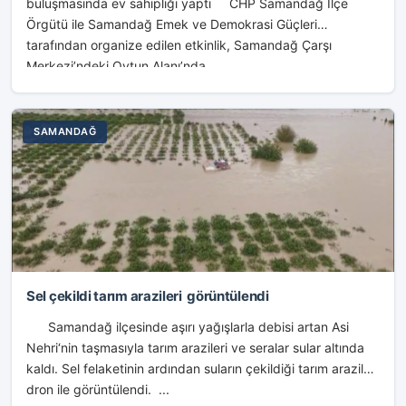
buluşmasında ev sahipliği yaptı CHP Samandağ İlçe
Örgütü ile Samandağ Emek ve Demokrasi Güçleri
tarafından organize edilen etkinlik, Samandağ Çarşı
Merkezi’ndeki Oytun Alanı’nda...
SAMANDAĞ
Sel çekildi tarım arazileri görüntülendi
Samandağ ilçesinde aşırı yağışlarla debisi artan Asi
Nehri‘nin taşmasıyla tarım arazileri ve seralar sular altında
kaldı. Sel felaketinin ardından suların çekildiği tarım arazileri
dron ile görüntülendi. ...