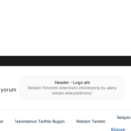
Header - Logo altı
Reklam Yönetimi eklentisini etkinleştirip bu alana
f yorum
reklam ekleyebilirsiniz.
İletişim
or
İskenderun Tarihte Bugün
Reklam Tanıtım
Künye