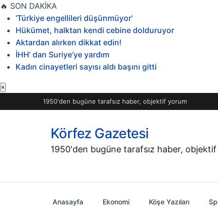
İçeriğe
🔥
SON DAKİKA
geç
‘Türkiye engellileri düşünmüyor’
Hükümet, halktan kendi cebine dolduruyor
Aktardan alırken dikkat edin!
İHH’ dan Suriye’ye yardım
Kadın cinayetleri sayısı aldı başını gitti
×
1950'den bugüne tarafsız haber, objektif yorum
Körfez Gazetesi
1950'den bugüne tarafsız haber, objekti
Anasayfa
Ekonomi
Köşe Yazıları
Sp