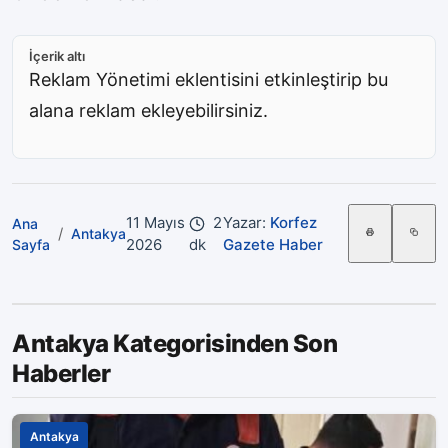
İçerik altı
Reklam Yönetimi eklentisini etkinleştirip bu
alana reklam ekleyebilirsiniz.
11 Mayıs
2
Yazar:
Korfez
Ana
/
Antakya
2026
dk
Gazete Haber
Sayfa
Antakya Kategorisinden Son
Haberler
Antakya