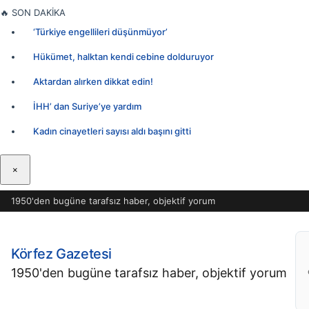
İçeriğe
🔥
SON DAKİKA
geç
‘Türkiye engellileri düşünmüyor’
Hükümet, halktan kendi cebine dolduruyor
Aktardan alırken dikkat edin!
İHH’ dan Suriye’ye yardım
Kadın cinayetleri sayısı aldı başını gitti
×
1950'den bugüne tarafsız haber, objektif yorum
Körfez Gazetesi
1950'den bugüne tarafsız haber, objektif yorum