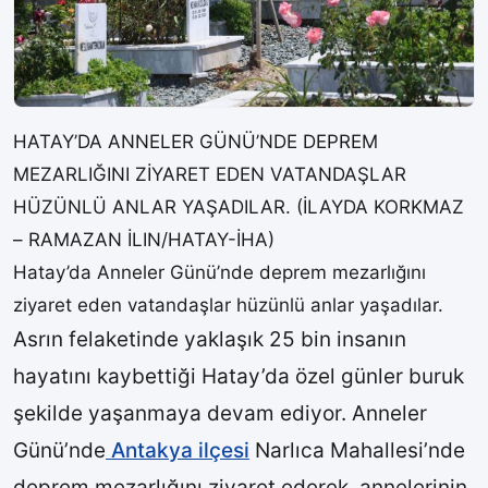
HATAY’DA ANNELER GÜNÜ’NDE DEPREM
MEZARLIĞINI ZİYARET EDEN VATANDAŞLAR
HÜZÜNLÜ ANLAR YAŞADILAR. (İLAYDA KORKMAZ
– RAMAZAN İLIN/HATAY-İHA)
Hatay’da Anneler Günü’nde deprem mezarlığını
ziyaret eden vatandaşlar hüzünlü anlar yaşadılar.
Asrın felaketinde yaklaşık 25 bin insanın
hayatını kaybettiği Hatay’da özel günler buruk
şekilde yaşanmaya devam ediyor. Anneler
Günü’nde
Antakya ilçesi
Narlıca Mahallesi’nde
deprem mezarlığını ziyaret ederek, annelerinin