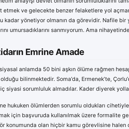
tim anlayışı devlet olmanın sorumluluklarını ta
spit etmek ve gelecekte benzer felaketlere yol açm
ğu kadar yönetiyor olmanın da görevidir. Nafile b
rını umursadıklarını sanmıyorum. Ama nihayetinde a
idarın Emrine Amade
 siyasal anlamda 50 bini aşkın ölüme rağmen hesap 
 olduğu bilinmektedir. Soma’da, Ermenek’te, Çorlu’
iç siyasi sorumluluk almadılar. Kader diyerek yolla
erine hukuken ölümlerden sorumlu oldukları ciheti
ak için başvuruda kullanılmak üzere formalite gere
tör konumunda olan hiçbir kamu görevlisine halen 