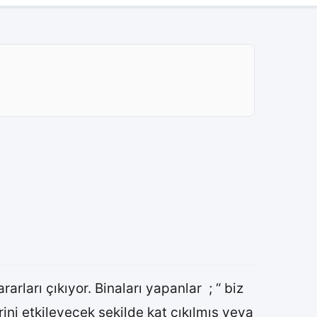
arları çıkıyor. Binaları yapanlar ; “ biz
ini etkileyecek şekilde kat çıkılmış veya