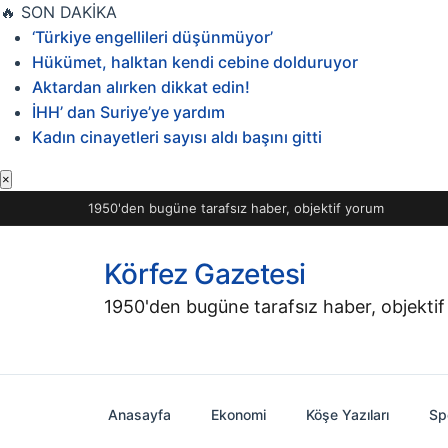
İçeriğe
🔥
SON DAKİKA
geç
‘Türkiye engellileri düşünmüyor’
Hükümet, halktan kendi cebine dolduruyor
Aktardan alırken dikkat edin!
İHH’ dan Suriye’ye yardım
Kadın cinayetleri sayısı aldı başını gitti
×
1950'den bugüne tarafsız haber, objektif yorum
Körfez Gazetesi
1950'den bugüne tarafsız haber, objekti
Anasayfa
Ekonomi
Köşe Yazıları
Sp