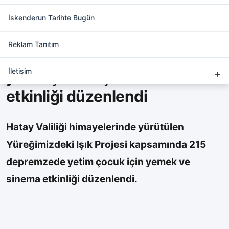
Depremzede yetim çocuklara
eğlenceli gün
İskenderun Tarihte Bugün
Reklam Tanıtım
Hataylı 215 depremzede
İletişim
yetim çocuk için sinema
etkinliği düzenlendi
Hatay Valiliği himayelerinde yürütülen
Yüreğimizdeki Işık Projesi kapsamında 215
depremzede yetim çocuk için yemek ve
sinema etkinliği düzenlendi.