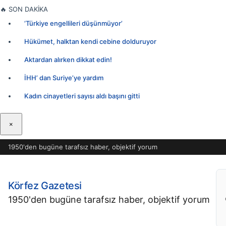
İçeriğe
🔥
SON DAKİKA
geç
‘Türkiye engellileri düşünmüyor’
Hükümet, halktan kendi cebine dolduruyor
Aktardan alırken dikkat edin!
İHH’ dan Suriye’ye yardım
Kadın cinayetleri sayısı aldı başını gitti
×
1950'den bugüne tarafsız haber, objektif yorum
Körfez Gazetesi
1950'den bugüne tarafsız haber, objektif yorum