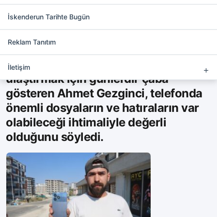
Duyarlı Şoförden Örnek
Davranış
İskenderun Tarihte Bugün
Reklam Tanıtım
Hatay’da
aracına aldığı gencin
unuttuğu telefonu sahibine
İletişim
ulaştırmak için günlerdir çaba
gösteren Ahmet Gezginci, telefonda
önemli dosyaların ve hatıraların var
olabileceği ihtimaliyle değerli
olduğunu söyledi.