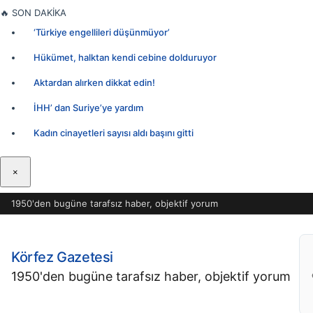
İçeriğe
🔥
SON DAKİKA
geç
‘Türkiye engellileri düşünmüyor’
Hükümet, halktan kendi cebine dolduruyor
Aktardan alırken dikkat edin!
İHH’ dan Suriye’ye yardım
Kadın cinayetleri sayısı aldı başını gitti
×
1950'den bugüne tarafsız haber, objektif yorum
Körfez Gazetesi
1950'den bugüne tarafsız haber, objektif yorum