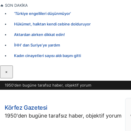
İçeriğe
🔥
SON DAKİKA
geç
‘Türkiye engellileri düşünmüyor’
Hükümet, halktan kendi cebine dolduruyor
Aktardan alırken dikkat edin!
İHH’ dan Suriye’ye yardım
Kadın cinayetleri sayısı aldı başını gitti
×
1950'den bugüne tarafsız haber, objektif yorum
Körfez Gazetesi
1950'den bugüne tarafsız haber, objektif yorum