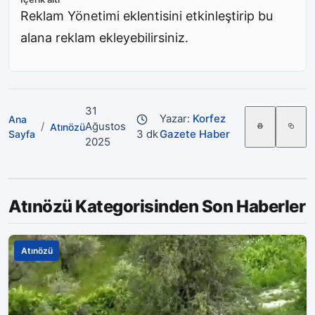
Reklam Yönetimi eklentisini etkinleştirip bu
alana reklam ekleyebilirsiniz.
31
Yazar:
Korfez
Ana
/
Ağustos
Atınözü
3 dk
Gazete Haber
Sayfa
2025
Atınözü Kategorisinden Son Haberler
Atınözü