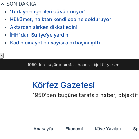
İçeriğe
🔥
SON DAKİKA
geç
‘Türkiye engellileri düşünmüyor’
Hükümet, halktan kendi cebine dolduruyor
Aktardan alırken dikkat edin!
İHH’ dan Suriye’ye yardım
Kadın cinayetleri sayısı aldı başını gitti
×
1950'den bugüne tarafsız haber, objektif yorum
Körfez Gazetesi
1950'den bugüne tarafsız haber, objekti
Anasayfa
Ekonomi
Köşe Yazıları
Sp