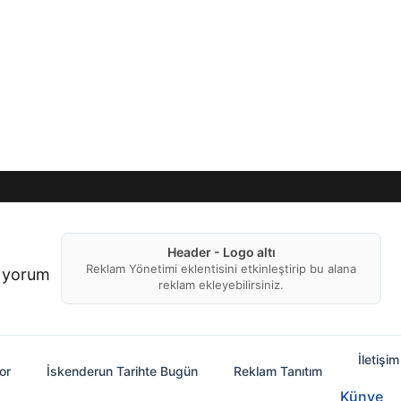
Header - Logo altı
Reklam Yönetimi eklentisini etkinleştirip bu alana
f yorum
reklam ekleyebilirsiniz.
İletişim
or
İskenderun Tarihte Bugün
Reklam Tanıtım
Künye