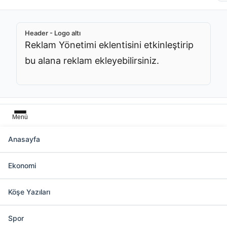
Header - Logo altı
Reklam Yönetimi eklentisini etkinleştirip
bu alana reklam ekleyebilirsiniz.
Menü
Anasayfa
Başlık üstü
Ekonomi
Reklam Yönetimi eklentisini etkinleştirip bu
alana reklam ekleyebilirsiniz.
Köşe Yazıları
Spor