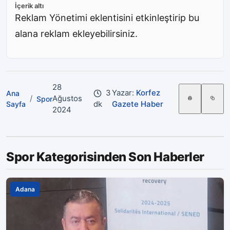
İçerik altı
Reklam Yönetimi eklentisini etkinleştirip bu
alana reklam ekleyebilirsiniz.
28
3
Yazar:
Korfez
Ana
/
Ağustos
Spor
dk
Gazete Haber
Sayfa
2024
Spor Kategorisinden Son Haberler
Adana