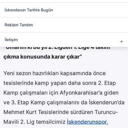
Gözler İskenderunspor-
Tuzlaspor maçında
İskenderun Tarihte Bugün
Reklam Tanıtım
İkinci Lig Kulüpler Birliği Başkanı da olan
İskenderunspor Kulüp Başkanı Hakan Bolat
;
İletişim
“Umarım ki bu yıl 2. Ligden 1. Lige 4 takım
çıkma konusunda karar çıkar”
Yeni sezon hazırlıkları kapsamında önce
tesislerinde kamp yapan daha sonra 2. Etap
Kamp çalışmaları için Afyonkarahisar’a giden
ve 3. Etap Kamp çalışmalarını da İskenderun’da
Mehmet Kurt Tesislerinde sürdüren Turuncu-
Mavili 2. Lig temsilcimiz
İskenderunspor
,