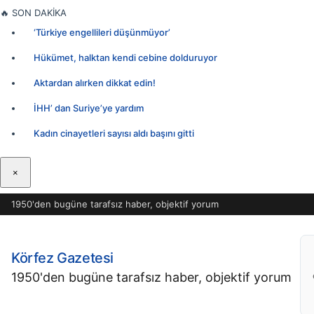
İçeriğe
🔥
SON DAKİKA
geç
‘Türkiye engellileri düşünmüyor’
Hükümet, halktan kendi cebine dolduruyor
Aktardan alırken dikkat edin!
İHH’ dan Suriye’ye yardım
Kadın cinayetleri sayısı aldı başını gitti
×
1950'den bugüne tarafsız haber, objektif yorum
Körfez Gazetesi
1950'den bugüne tarafsız haber, objektif yorum