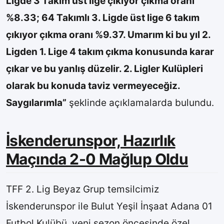
Ligde 3 Takım üst lige çıkıyor çıkma oranı
%8.33; 64 Takımlı 3. Ligde üst lige 6 takım
çıkıyor çıkma oranı %9.37. Umarım ki bu yıl 2.
Ligden 1. Lige 4 takım çıkma konusunda karar
çıkar ve bu yanlış düzelir. 2. Ligler Kulüpleri
olarak bu konuda taviz vermeyeceğiz.
Saygılarımla”
şeklinde açıklamalarda bulundu.
İskenderunspor, Hazırlık
Maçında 2-0 Mağlup Oldu
TFF 2. Lig Beyaz Grup temsilcimiz
İskenderunspor ile Bulut Yeşil İnşaat Adana 01
Futbol Kulübü, yeni sezon öncesinde özel