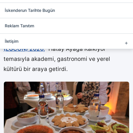
Hatay’da Deneysel Gastronomi
Kongresi
İskenderun Tarihte Bugün
Reklam Tanıtım
Hatay’da bu yıl ikincisi düzenlenen, Türkiye’de
ilk ve tek olan
Deneysel Gastronomi Kongresi
İletişim
(EGCON) 2026,
“Hatay Ayağa Kalkıyor”
temasıyla akademi, gastronomi ve yerel
kültürü bir araya getirdi.