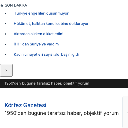
İçeriğe
🔥
SON DAKİKA
geç
‘Türkiye engellileri düşünmüyor’
Hükümet, halktan kendi cebine dolduruyor
Aktardan alırken dikkat edin!
İHH’ dan Suriye’ye yardım
Kadın cinayetleri sayısı aldı başını gitti
×
1950'den bugüne tarafsız haber, objektif yorum
Körfez Gazetesi
1950'den bugüne tarafsız haber, objektif yorum