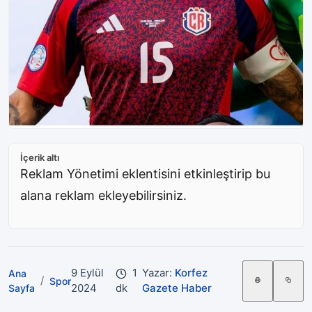
İçerik altı
Reklam Yönetimi eklentisini etkinleştirip bu
alana reklam ekleyebilirsiniz.
9 Eylül
1
Yazar:
Korfez
Ana
/
Spor
2024
dk
Gazete Haber
Sayfa