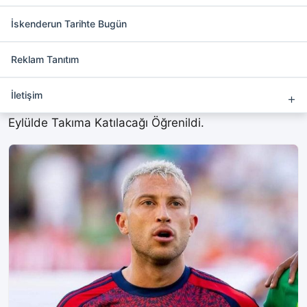
Hatayspor’a ilk transfer oyuncu
İskenderun Tarihte Bugün
Hatay Spor
Rıza Çalimbayin Hocalığı Getirmesinin
Reklam Tanıtım
Ardından
Kostarika mili takimi Stoperi
İletişim
Francisco Calvo Renklerine Bağladı Oyuncunun 11
Eylülde Takıma Katılacağı Öğrenildi.