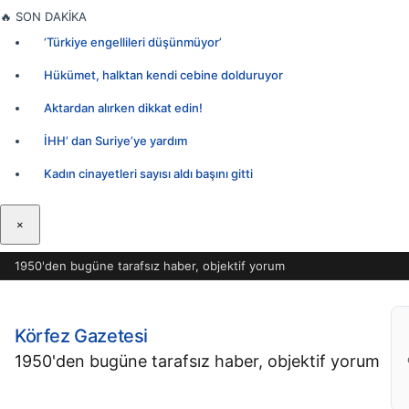
İçeriğe
🔥
SON DAKİKA
geç
‘Türkiye engellileri düşünmüyor’
Hükümet, halktan kendi cebine dolduruyor
Aktardan alırken dikkat edin!
İHH’ dan Suriye’ye yardım
Kadın cinayetleri sayısı aldı başını gitti
×
1950'den bugüne tarafsız haber, objektif yorum
Körfez Gazetesi
1950'den bugüne tarafsız haber, objektif yorum