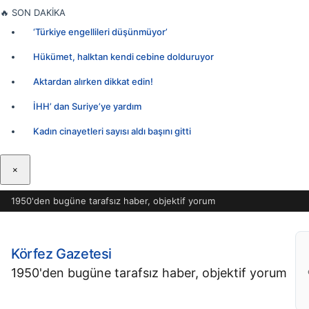
İçeriğe
🔥
SON DAKİKA
geç
‘Türkiye engellileri düşünmüyor’
Hükümet, halktan kendi cebine dolduruyor
Aktardan alırken dikkat edin!
İHH’ dan Suriye’ye yardım
Kadın cinayetleri sayısı aldı başını gitti
×
1950'den bugüne tarafsız haber, objektif yorum
Körfez Gazetesi
1950'den bugüne tarafsız haber, objektif yorum