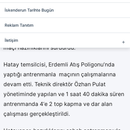
Hatayspor’da antreman
çalışmaları sürüyor
İskenderun Tarihte Bugün
Reklam Tanıtım
SÜPER Lig
ekiplerinden
Hatayspor
, ligin 4’üncü
haftasında sahasında oynayacağı
Samsunspor
İletişim
maçı hazırlıklarını sürdürdü.
Hatay temsilcisi, Erdemli Atış Poligonu’nda
yaptığı antrenmanla maçının çalışmalarına
devam etti. Teknik direktör Özhan Pulat
yönetiminde yapılan ve 1 saat 40 dakika süren
antrenmanda 4‘e 2 top kapma ve dar alan
çalışması gerçekleştirildi.