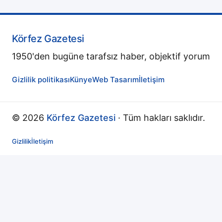
Körfez Gazetesi
1950'den bugüne tarafsız haber, objektif yorum
Gizlilik politikası
Künye
Web Tasarım
İletişim
© 2026
Körfez Gazetesi
· Tüm hakları saklıdır.
Gizlilik
İletişim
↻
Yenileniyor...
🏠
Ana Sayfa
🔍
Ara
☰
Menü