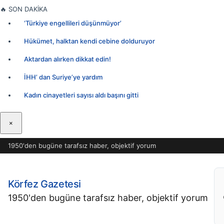
İçeriğe
🔥
SON DAKİKA
geç
‘Türkiye engellileri düşünmüyor’
Hükümet, halktan kendi cebine dolduruyor
Aktardan alırken dikkat edin!
İHH’ dan Suriye’ye yardım
Kadın cinayetleri sayısı aldı başını gitti
×
1950'den bugüne tarafsız haber, objektif yorum
Körfez Gazetesi
1950'den bugüne tarafsız haber, objektif yorum