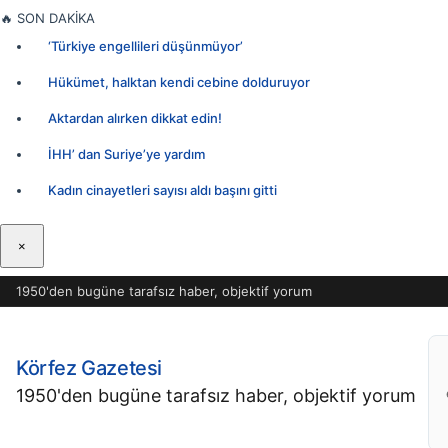
İçeriğe
🔥
SON DAKİKA
geç
‘Türkiye engellileri düşünmüyor’
Hükümet, halktan kendi cebine dolduruyor
Aktardan alırken dikkat edin!
İHH’ dan Suriye’ye yardım
Kadın cinayetleri sayısı aldı başını gitti
×
1950'den bugüne tarafsız haber, objektif yorum
Körfez Gazetesi
1950'den bugüne tarafsız haber, objektif yorum