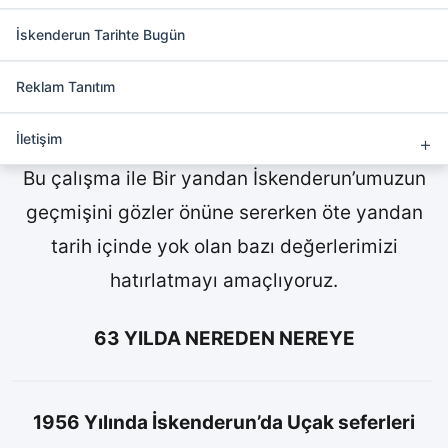
İskenderun Tarihte Bugün
İskenderun Tarihte Bugün
Körfez gazetesinin 70 yıllık arşivini siz değerli
Reklam Tanıtım
okuyucularımızın beğenisine sunuyoruz.
İletişim
Bu çalışma ile Bir yandan İskenderun’umuzun
geçmişini gözler önüne sererken öte yandan
tarih içinde yok olan bazı değerlerimizi
hatırlatmayı amaçlıyoruz.
63 YILDA NEREDEN NEREYE
1956 Yılında İskenderun’da Uçak seferleri