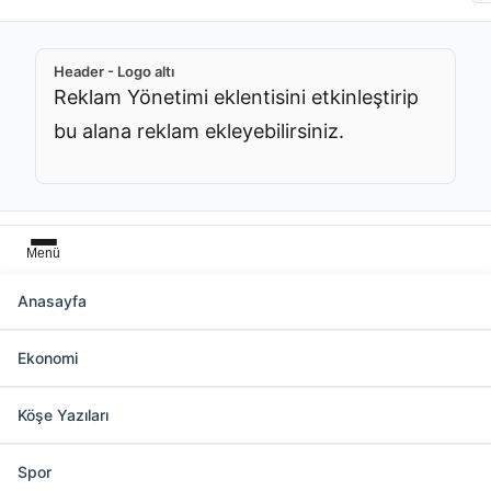
Header - Logo altı
Reklam Yönetimi eklentisini etkinleştirip
bu alana reklam ekleyebilirsiniz.
Menü
Anasayfa
Başlık üstü
Ekonomi
Reklam Yönetimi eklentisini etkinleştirip bu
alana reklam ekleyebilirsiniz.
Köşe Yazıları
Spor