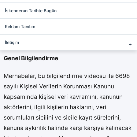
Av Ecem Doğru yazdı ve
anlattı:Kişisel Verilerin
İskenderun Tarihte Bugün
Korunması Uyum Projesi
Reklam Tanıtım
Av Ecem Doğru
İletişim
Genel Bilgilendirme
Merhabalar, bu bilgilendirme videosu ile 6698
sayılı Kişisel Verilerin Korunması Kanunu
kapsamında kişisel veri kavramını, kanunun
aktörlerini, ilgili kişilerin haklarını, veri
sorumluları sicilini ve sicile kayıt sürelerini,
kanuna aykırılık halinde karşı karşıya kalınacak