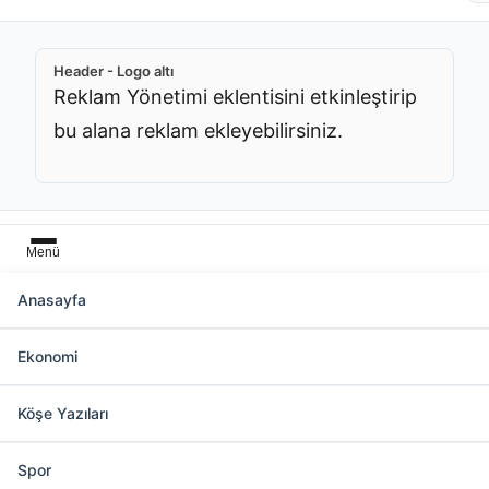
Header - Logo altı
Reklam Yönetimi eklentisini etkinleştirip
bu alana reklam ekleyebilirsiniz.
Menü
Anasayfa
Başlık üstü
Ekonomi
Reklam Yönetimi eklentisini etkinleştirip bu
alana reklam ekleyebilirsiniz.
Köşe Yazıları
Spor