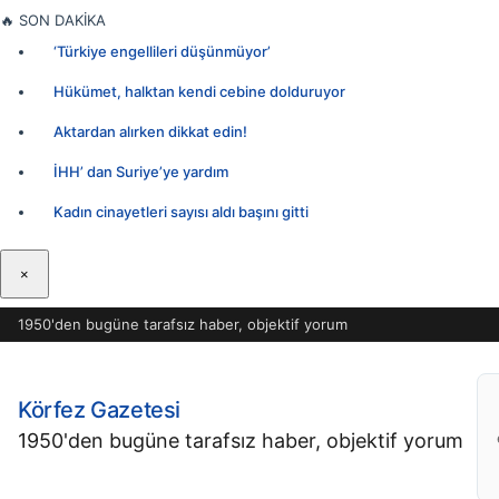
İçeriğe
🔥
SON DAKİKA
geç
‘Türkiye engellileri düşünmüyor’
Hükümet, halktan kendi cebine dolduruyor
Aktardan alırken dikkat edin!
İHH’ dan Suriye’ye yardım
Kadın cinayetleri sayısı aldı başını gitti
×
1950'den bugüne tarafsız haber, objektif yorum
Körfez Gazetesi
1950'den bugüne tarafsız haber, objektif yorum