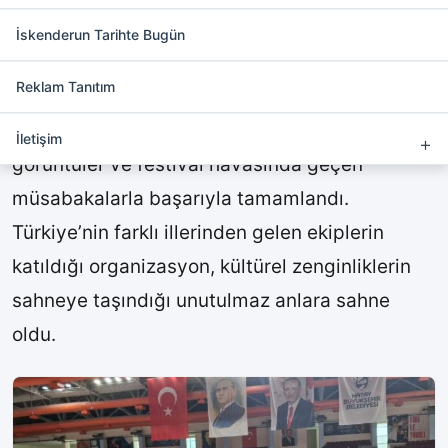
KYK Yurt Lig Halk Oyunları
Finali yapıldı
İskenderun Tarihte Bugün
Reklam Tanıtım
Hatay
’ın ev sahipliğinde düzenlenen KYK Yurt
Lig Halk Oyunları Final Yarışması, renkli
İletişim
görüntüler ve festival havasında geçen
müsabakalarla başarıyla tamamlandı.
Türkiye’nin farklı illerinden gelen ekiplerin
katıldığı organizasyon, kültürel zenginliklerin
sahneye taşındığı unutulmaz anlara sahne
oldu.