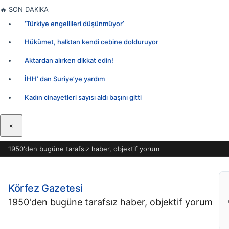
İçeriğe
🔥
SON DAKİKA
geç
‘Türkiye engellileri düşünmüyor’
Hükümet, halktan kendi cebine dolduruyor
Aktardan alırken dikkat edin!
İHH’ dan Suriye’ye yardım
Kadın cinayetleri sayısı aldı başını gitti
×
1950'den bugüne tarafsız haber, objektif yorum
Körfez Gazetesi
1950'den bugüne tarafsız haber, objektif yorum