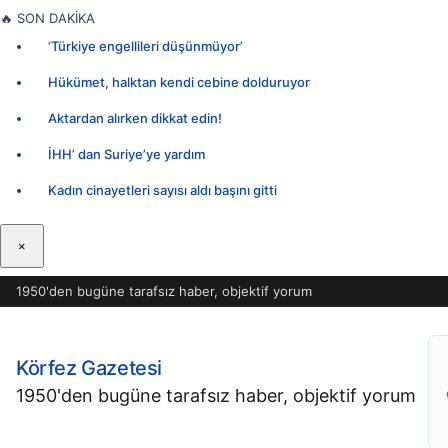
İçeriğe
🔥
SON DAKİKA
geç
‘Türkiye engellileri düşünmüyor’
Hükümet, halktan kendi cebine dolduruyor
Aktardan alırken dikkat edin!
İHH’ dan Suriye’ye yardım
Kadın cinayetleri sayısı aldı başını gitti
×
1950'den bugüne tarafsız haber, objektif yorum
Körfez Gazetesi
1950'den bugüne tarafsız haber, objektif yorum