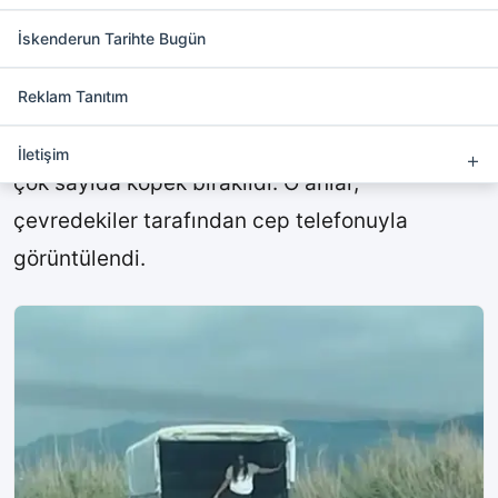
Milleyha Sulak Alanı’na köpek
bırakıldı.
İskenderun Tarihte Bugün
Reklam Tanıtım
Samandağ ilçes
inde, kimliği belirsiz kişiler
tarafından Milleyha Sulak Alanı’na kamyonetle
İletişim
çok sayıda köpek bırakıldı. O anlar,
çevredekiler tarafından cep telefonuyla
görüntülendi.