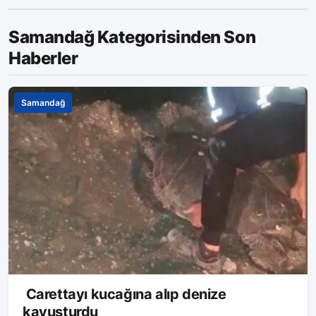
Samandağ Kategorisinden Son
Haberler
Samandağ
Carettayı kucağına alıp denize
kavuşturdu