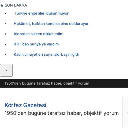
İçeriğe
🔥
SON DAKİKA
geç
‘Türkiye engellileri düşünmüyor’
Hükümet, halktan kendi cebine dolduruyor
Aktardan alırken dikkat edin!
İHH’ dan Suriye’ye yardım
Kadın cinayetleri sayısı aldı başını gitti
×
1950'den bugüne tarafsız haber, objektif yorum
Körfez Gazetesi
1950'den bugüne tarafsız haber, objektif yorum