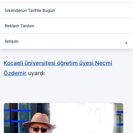
Necmi Hoca’dan uyarı Yapmayın
Arkadaşlar
İskenderun Tarihte Bugün
Reklam Tanıtım
İletişim
Kocaeli üniversitesi öğretim üyesi Necmi
Özdemir
uyardı