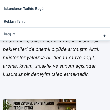
Profesyonel Baristaların Tercih
Ettiği Endüstriyel Kahve
İskenderun Tarihte Bugün
Makineleri
Reklam Tanıtım
Kahve sektörü son yıllarda büyük bir gelişim
İletişim
gösterirken, tüketicilerin kahve konusundaki
beklentileri de önemli ölçüde artmıştır. Artık
müşteriler yalnızca bir fincan kahve değil;
aroma, kıvam, sıcaklık ve sunum açısından
kusursuz bir deneyim talep etmektedir.