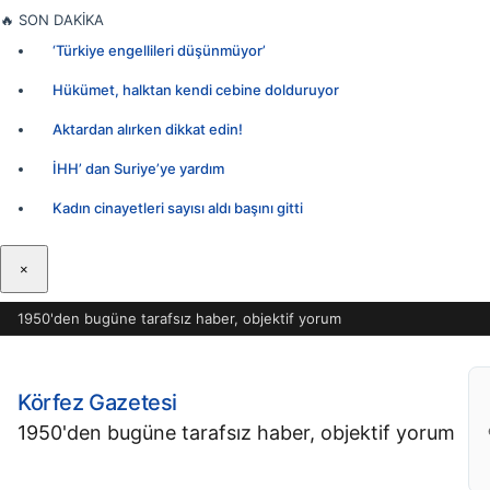
İçeriğe
🔥
SON DAKİKA
geç
‘Türkiye engellileri düşünmüyor’
Hükümet, halktan kendi cebine dolduruyor
Aktardan alırken dikkat edin!
İHH’ dan Suriye’ye yardım
Kadın cinayetleri sayısı aldı başını gitti
×
1950'den bugüne tarafsız haber, objektif yorum
Körfez Gazetesi
1950'den bugüne tarafsız haber, objektif yorum