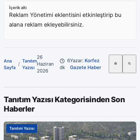
İçerik altı
Reklam Yönetimi eklentisini etkinleştirip bu
alana reklam ekleyebilirsiniz.
26
6
Yazar:
Korfez
Ana
Tanıtım
/
Haziran
dk
Gazete Haber
Sayfa
Yazısı
2026
Tanıtım Yazısı Kategorisinden Son
Haberler
Tanıtım Yazısı