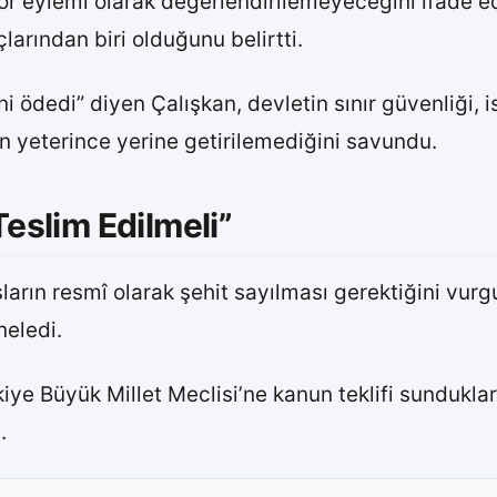
rör eylemi olarak değerlendirilemeyeceğini ifade e
larından biri olduğunu belirtti.
ödedi” diyen Çalışkan, devletin sınır güvenliği, i
n yeterince yerine getirilemediğini savundu.
Teslim Edilmeli”
rın resmî olarak şehit sayılması gerektiğini vurgu
neledi.
 Büyük Millet Meclisi’ne kanun teklifi sunduklarını
.