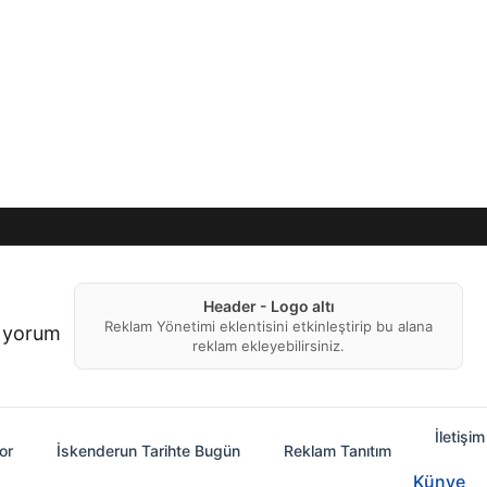
Header - Logo altı
Reklam Yönetimi eklentisini etkinleştirip bu alana
f yorum
reklam ekleyebilirsiniz.
İletişim
or
İskenderun Tarihte Bugün
Reklam Tanıtım
Künye