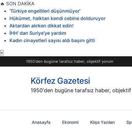
İçeriğe
🔥
SON DAKİKA
geç
‘Türkiye engellileri düşünmüyor’
Hükümet, halktan kendi cebine dolduruyor
Aktardan alırken dikkat edin!
İHH’ dan Suriye’ye yardım
Kadın cinayetleri sayısı aldı başını gitti
×
1950'den bugüne tarafsız haber, objektif yorum
Körfez Gazetesi
1950'den bugüne tarafsız haber, objekti
Anasayfa
Ekonomi
Köşe Yazıları
Sp