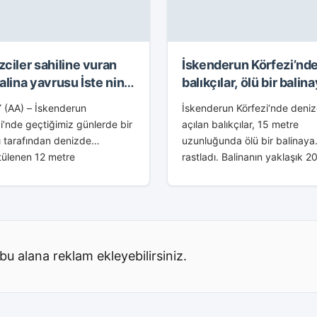
zciler sahiline vuran
İskenderun Körfezi’nd
alina yavrusu İste nin
balıkçılar, ölü bir balin
esine gömüldü iskeleti
rastladı.
 (AA) – İskenderun
İskenderun Körfezi‘nde deni
de oluşturulacak deniz
i’nde geçtiğimiz günlerde bir
açılan balıkçılar, 15 metre
sinde sergilenecek
ı tarafından denizde
uzunluğunda ölü bir balinaya
tülenen 12 metre
rastladı. Balinanın yaklaşık 2
ğundaki ölü balina yavrusu,
önce Adana’nın Karataş ilçes
 vurdu. Madenli açıklarında
görülen oluklu balina olup ol
lde görüntülenen balina
araştırılıyor.İskenderun Körfe
u olduğunu belirledi. İhbar
balık tutmak için...
ne bölgeye gelen
bu alana reklam ekleyebilirsiniz.
erun...