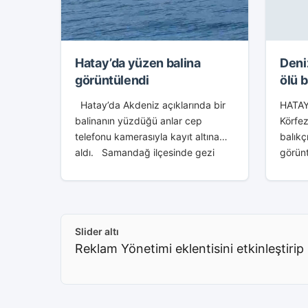
Hatay’da yüzen balina
Deni
görüntülendi
ölü b
bahç
Hatay’da Akdeniz açıklarında bir
HATAY
ileri
balinanın yüzdüğü anlar cep
Körfez
müze
telefonu kamerasıyla kayıt altına
balıkç
aldı. Samandağ ilçesinde gezi
görün
teknesindeki bir grup vatandaş
uzunlu
Akdeniz açıklarında su yüzeyinde
kıyıya
büyük bir canlı fark...
ölü ha
yavrus
Slider altı
üzeri
Reklam Yönetimi eklentisini etkinleştirip 
İskend