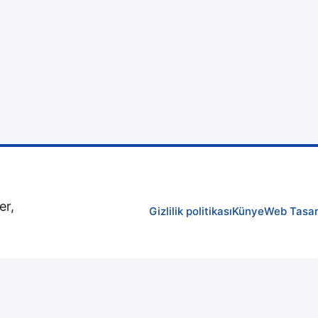
er,
Gizlilik politikası
Künye
Web Tasa
 hakları saklıdır.