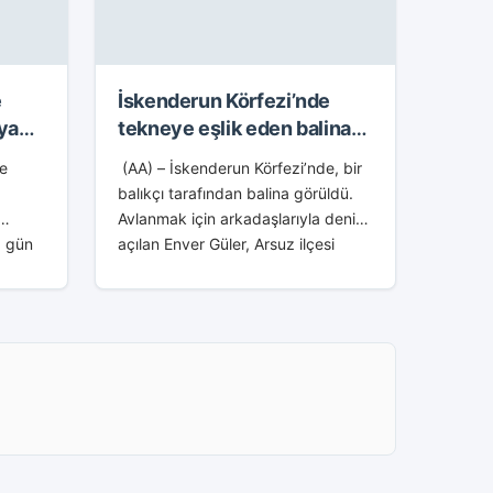
e
İskenderun Körfezi’nde
aya
tekneye eşlik eden balina
balıkçı tarafından
ze
(AA) – İskenderun Körfezi’nde, bir
görüntülendi
balıkçı tarafından balina görüldü.
Avlanmak için arkadaşlarıyla denize
0 gün
açılan Enver Güler, Arsuz ilçesi
inde
açıklarında bir balina gördü. Bir
madığı
süre teknenin etrafında dolaşan
zi’nden
yaklaşık 15...