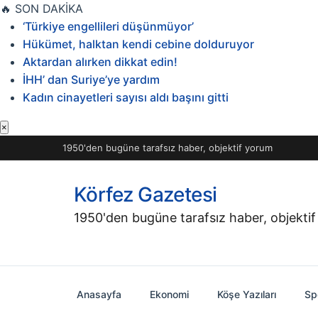
İçeriğe
🔥
SON DAKİKA
geç
‘Türkiye engellileri düşünmüyor’
Hükümet, halktan kendi cebine dolduruyor
Aktardan alırken dikkat edin!
İHH’ dan Suriye’ye yardım
Kadın cinayetleri sayısı aldı başını gitti
×
1950'den bugüne tarafsız haber, objektif yorum
Körfez Gazetesi
1950'den bugüne tarafsız haber, objekti
Anasayfa
Ekonomi
Köşe Yazıları
Sp