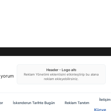
Header - Logo altı
Reklam Yönetimi eklentisini etkinleştirip bu alana
f yorum
reklam ekleyebilirsiniz.
İletişim
or
İskenderun Tarihte Bugün
Reklam Tanıtım
Künye