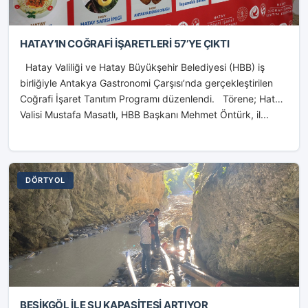
HATAY’IN COĞRAFİ İŞARETLERİ 57’YE ÇIKTI
Hatay Valiliği ve Hatay Büyükşehir Belediyesi (HBB) iş
birliğiyle Antakya Gastronomi Çarşısı’nda gerçekleştirilen
Coğrafi İşaret Tanıtım Programı düzenlendi. Törene; Hatay
Valisi Mustafa Masatlı, HBB Başkanı Mehmet Öntürk, il...
DÖRTYOL
BEŞİKGÖL İLE SU KAPASİTESİ ARTIYOR