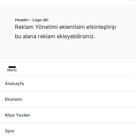
Header - Logo altı
Reklam Yönetimi eklentisini etkinleştirip
bu alana reklam ekleyebilirsiniz.
Menü
Anasayfa
Hatay Büyükşehir Belediye (HBB)
Başkanı Mehmet Öntürk Etiketinde 85
Ekonomi
Haber
Köşe Yazıları
Spor
Slider üstü