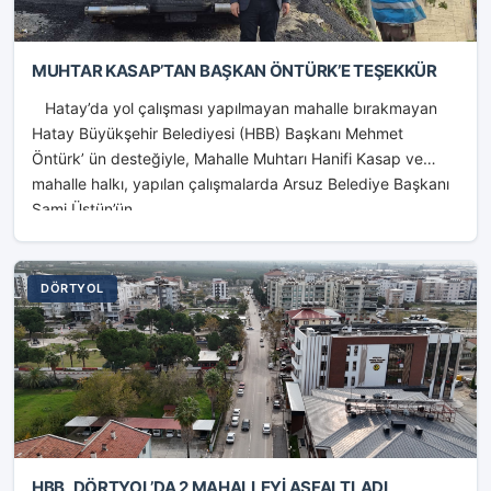
MUHTAR KASAP’TAN BAŞKAN ÖNTÜRK’E TEŞEKKÜR
Hatay’da yol çalışması yapılmayan mahalle bırakmayan
Hatay Büyükşehir Belediyesi (HBB) Başkanı Mehmet
Öntürk’ ün desteğiyle, Mahalle Muhtarı Hanifi Kasap ve
mahalle halkı, yapılan çalışmalarda Arsuz Belediye Başkanı
Sami Üstün’ün...
DÖRTYOL
HBB, DÖRTYOL’DA 2 MAHALLEYİ ASFALTLADI