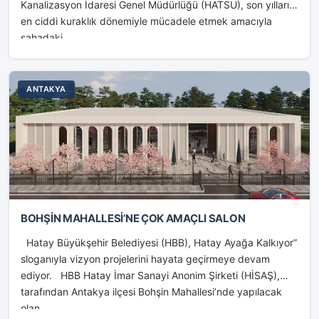
Kanalizasyon İdaresi Genel Müdürlüğü (HATSU), son yılların
en ciddi kuraklık dönemiyle mücadele etmek amacıyla
sahadaki...
ANTAKYA
BOHŞİN MAHALLESİ’NE ÇOK AMAÇLI SALON
Hatay Büyükşehir Belediyesi (HBB), Hatay Ayağa Kalkıyor”
sloganıyla vizyon projelerini hayata geçirmeye devam
ediyor. HBB Hatay İmar Sanayi Anonim Şirketi (HİSAŞ),
tarafından Antakya ilçesi Bohşin Mahallesi’nde yapılacak
olan...