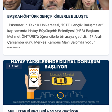
BAŞKAN ÖNTÜRK GENÇ FİKİRLERLE BULUŞTU
İskenderun Teknik Üniversitesi, “İSTE Gençlik Buluşmaları”
kapsamında Hatay Büyükşehir Belediyesi (HBB) Başkanı
Mehmet ÖNTÜRK’ü öğrencilerle bir araya getirdi. 17 Aralık
Çarşamba günü Merkez Kampüs Mavi Salon’da yoğun
katılımla...
HATAY
AKILLI TAKSİ PROJESİ HAYATA GEÇİYOR