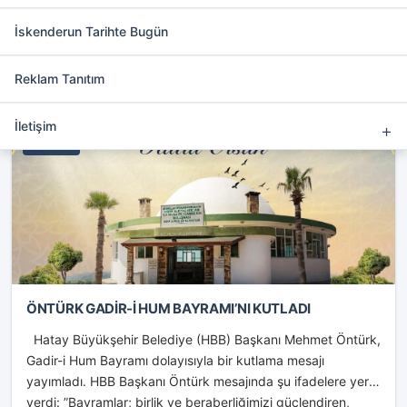
Reklam Yönetimi eklentisini
İskenderun Tarihte Bugün
etkinleştirip bu alana reklam
ekleyebilirsiniz.
Reklam Tanıtım
İletişim
HATAY
ÖNTÜRK GADİR-İ HUM BAYRAMI’NI KUTLADI
Hatay Büyükşehir Belediye (HBB) Başkanı Mehmet Öntürk,
Gadir-i Hum Bayramı dolayısıyla bir kutlama mesajı
yayımladı. HBB Başkanı Öntürk mesajında şu ifadelere yer
verdi: ”Bayramlar; birlik ve beraberliğimizi güçlendiren,