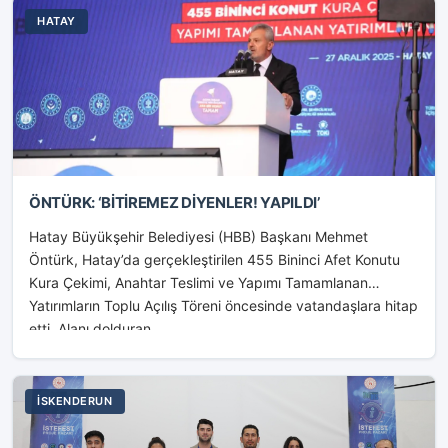
HATAY
ÖNTÜRK: ‘BİTİREMEZ DİYENLER! YAPILDI’
Hatay Büyükşehir Belediyesi (HBB) Başkanı Mehmet
Öntürk, Hatay’da gerçekleştirilen 455 Bininci Afet Konutu
Kura Çekimi, Anahtar Teslimi ve Yapımı Tamamlanan
Yatırımların Toplu Açılış Töreni öncesinde vatandaşlara hitap
etti. Alanı dolduran...
İSKENDERUN