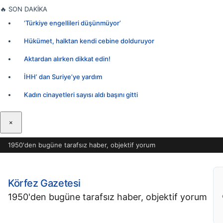
İçeriğe
🔥
SON DAKİKA
geç
‘Türkiye engellileri düşünmüyor’
Hükümet, halktan kendi cebine dolduruyor
Aktardan alırken dikkat edin!
İHH’ dan Suriye’ye yardım
Kadın cinayetleri sayısı aldı başını gitti
×
1950'den bugüne tarafsız haber, objektif yorum
Körfez Gazetesi
1950'den bugüne tarafsız haber, objektif yorum