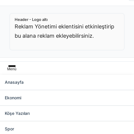
Header - Logo altı
Reklam Yönetimi eklentisini etkinleştirip
bu alana reklam ekleyebilirsiniz.
Menü
Anasayfa
Medya Takip Merkezi (MTM) Etiketinde
2 Haber
Ekonomi
Köşe Yazıları
Slider üstü
Reklam Yönetimi eklentisini
Spor