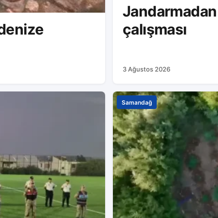
Jandarmadan stadta farkındalı
çalışması
 denize
3 Ağustos 2026
Samandağ