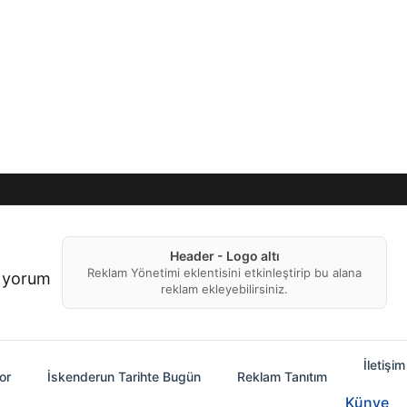
Header - Logo altı
Reklam Yönetimi eklentisini etkinleştirip bu alana
f yorum
reklam ekleyebilirsiniz.
İletişim
or
İskenderun Tarihte Bugün
Reklam Tanıtım
Künye