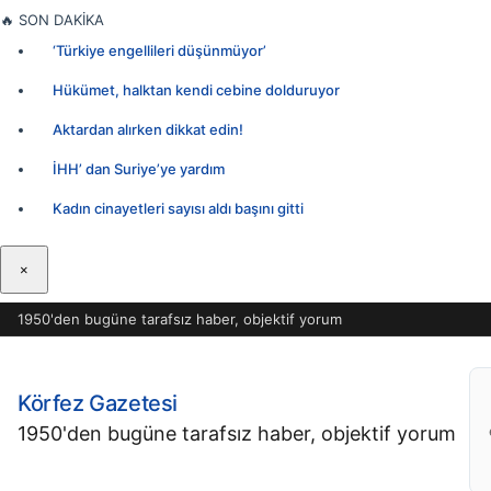
İçeriğe
🔥
SON DAKİKA
geç
‘Türkiye engellileri düşünmüyor’
Hükümet, halktan kendi cebine dolduruyor
Aktardan alırken dikkat edin!
İHH’ dan Suriye’ye yardım
Kadın cinayetleri sayısı aldı başını gitti
×
1950'den bugüne tarafsız haber, objektif yorum
Körfez Gazetesi
1950'den bugüne tarafsız haber, objektif yorum