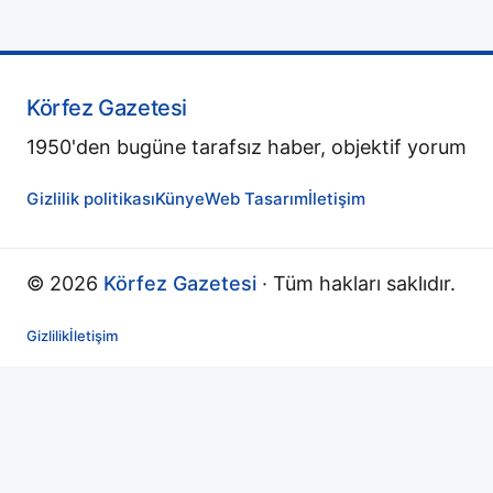
Körfez Gazetesi
1950'den bugüne tarafsız haber, objektif yorum
Gizlilik politikası
Künye
Web Tasarım
İletişim
© 2026
Körfez Gazetesi
· Tüm hakları saklıdır.
Gizlilik
İletişim
↻
Yenileniyor...
🏠
Ana Sayfa
🔍
Ara
☰
Menü