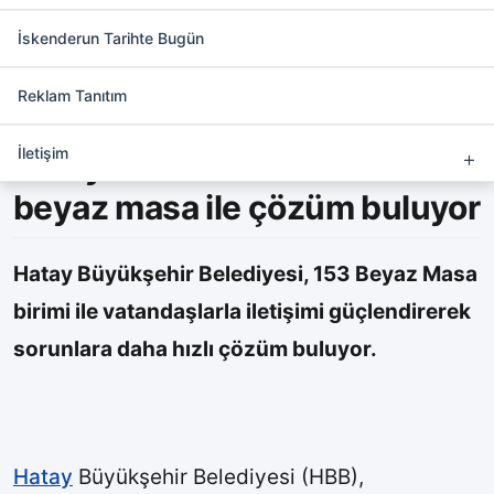
Vatandaş için çözüm 153 beyaz
masa
İskenderun Tarihte Bugün
Reklam Tanıtım
Hatay Büyükşehir Belediyesi,
İletişim
Hatay’ın sorunlarına 153
beyaz masa ile çözüm buluyor
Hatay Büyükşehir Belediyesi, 153 Beyaz Masa
birimi ile vatandaşlarla iletişimi güçlendirerek
sorunlara daha hızlı çözüm buluyor.
Hatay
Büyükşehir Belediyesi (HBB),