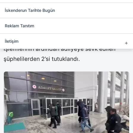
Yasa dışı bahis operasyonu 2
tutuklama
İskenderun Tarihte Bugün
Reklam Tanıtım
HATAY’da düzenlenen yasa dışı bahis
operasyonunda 4 kişi gözaltına alındı.
İletişim
İşlemlerinin ardından adliyeye sevk edilen
şüphelilerden 2’si tutuklandı.