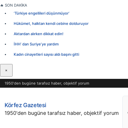
İçeriğe
🔥
SON DAKİKA
geç
‘Türkiye engellileri düşünmüyor’
Hükümet, halktan kendi cebine dolduruyor
Aktardan alırken dikkat edin!
İHH’ dan Suriye’ye yardım
Kadın cinayetleri sayısı aldı başını gitti
×
1950'den bugüne tarafsız haber, objektif yorum
Körfez Gazetesi
1950'den bugüne tarafsız haber, objektif yorum