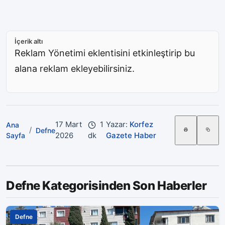
İçerik altı
Reklam Yönetimi eklentisini etkinleştirip bu
alana reklam ekleyebilirsiniz.
17 Mart
1
Yazar:
Korfez
Ana
/
Defne
2026
dk
Gazete Haber
Sayfa
Defne Kategorisinden Son Haberler
Defne