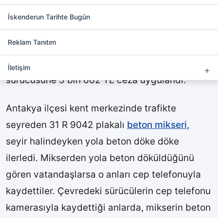
Yola beton döken beton
mikserine ceza
İskenderun Tarihte Bugün
Reklam Tanıtım
HATAY (İHA) –
Antakya ilçesi
nde trafikte
seyrettiği esnada yola beton döken mikser
İletişim
sürücüsüne 5 bin 662 TL ceza uygulandı.
Antakya ilçesi kent merkezinde trafikte
seyreden 31 R 9042 plakalı
beton mikseri,
seyir halindeyken yola beton döke döke
ilerledi. Mikserden yola beton döküldüğünü
gören vatandaşlarsa o anları cep telefonuyla
kaydettiler. Çevredeki sürücülerin cep telefonu
kamerasıyla kaydettiği anlarda, mikserin beton