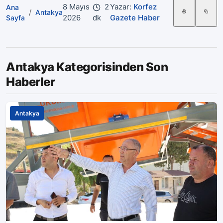
8 Mayıs
2
Yazar:
Korfez
Ana
/
Antakya
2026
dk
Gazete Haber
Sayfa
Antakya Kategorisinden Son
Haberler
Antakya