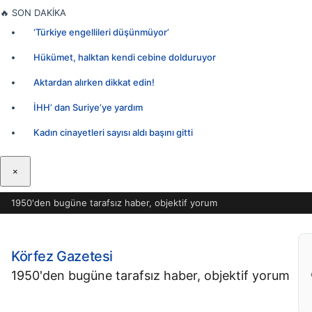
İçeriğe
🔥
SON DAKİKA
geç
‘Türkiye engellileri düşünmüyor’
Hükümet, halktan kendi cebine dolduruyor
Aktardan alırken dikkat edin!
İHH’ dan Suriye’ye yardım
Kadın cinayetleri sayısı aldı başını gitti
×
1950'den bugüne tarafsız haber, objektif yorum
Körfez Gazetesi
1950'den bugüne tarafsız haber, objektif yorum