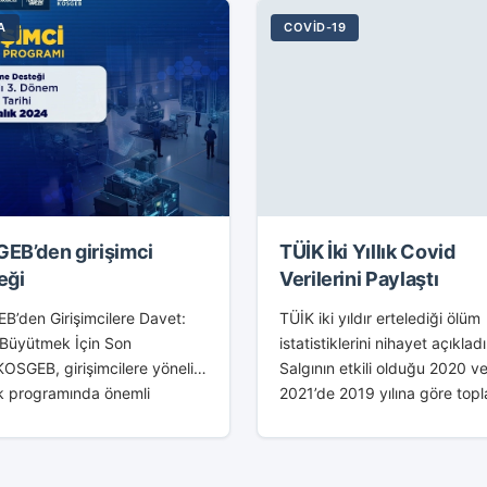
A
COVID-19
EB’den girişimci
TÜİK İki Yıllık Covid
eği
Verilerini Paylaştı
B’den Girişimcilere Davet:
TÜİK iki yıldır ertelediği ölüm
i Büyütmek İçin Son
istatistiklerini nihayet açıkladı
OSGEB, girişimcilere yönelik
Salgının etkili olduğu 2020 v
k programında önemli
2021’de 2019 yılına göre top
lemeler yaptı. 2024 yılının
fazladan ölüm sayısı 201 bin
önemi başvuruları başlayan
oldu. Oysa Sağlık Bakanlığı‘n
mda, destek tutarları 2
dönem...