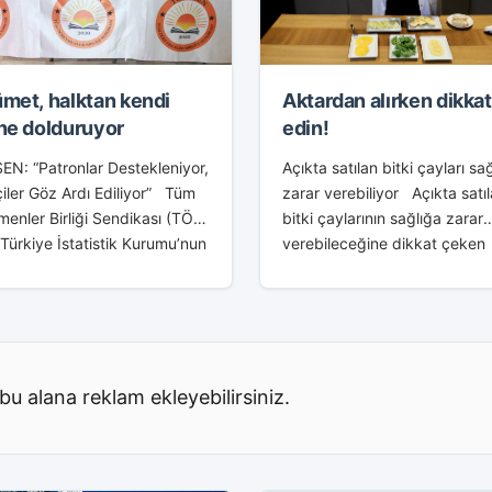
met, halktan kendi
Aktardan alırken dikkat
ne dolduruyor
edin!
N: “Patronlar Destekleniyor,
Açıkta satılan bitki çayları sa
iler Göz Ardı Ediliyor” Tüm
zarar verebiliyor Açıkta satı
enler Birliği Sendikası (TÖB-
bitki çaylarının sağlığa zarar
Türkiye İstatistik Kurumu’nun
verebileceğine dikkat çeken
 açıkladığı enflasyon oranının
Uzman Diyetisyen Çisem Gü
nde kalan asgari ücret artışına
“Aktarlarda açıkta satılan bitk
sert bir açıklama yaptı....
çaylarında küf birikmesinden
sağlığa...
bu alana reklam ekleyebilirsiniz.