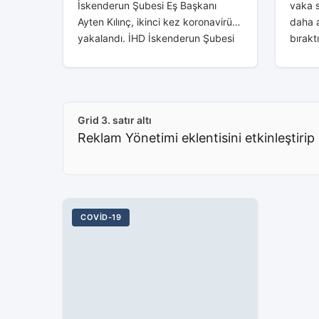
İskenderun Şubesi Eş Başkanı
vaka s
Ayten Kılınç, ikinci kez koronavirüse
daha a
yakalandı. İHD İskenderun Şubesi
bırakt
Eş Başkanı Ayten Kılınç, çok iyi
vaka s
korunduğunu ve aşılı olmasına,
aşarak
aldığı tüm önlemlere...
Grid 3. satır altı
Reklam Yönetimi eklentisini etkinleştirip 
COVID-19