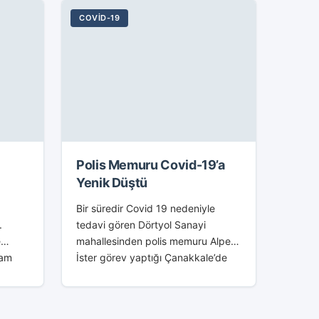
COVID-19
Polis Memuru Covid-19’a
Yenik Düştü
Bir süredir Covid 19 nedeniyle
.
tedavi gören Dörtyol Sanayi
e
mahallesinden polis memuru Alper
lam
İster görev yaptığı Çanakkale’de
 650
hayatını kaybetti. Alper İster in
ın aynı
cenazesi yarın Cuma namazina
mutakıp Dörtyol da defnedilecek