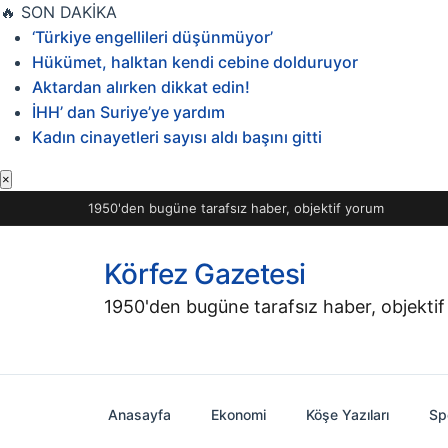
İçeriğe
🔥
SON DAKİKA
geç
‘Türkiye engellileri düşünmüyor’
Hükümet, halktan kendi cebine dolduruyor
Aktardan alırken dikkat edin!
İHH’ dan Suriye’ye yardım
Kadın cinayetleri sayısı aldı başını gitti
×
1950'den bugüne tarafsız haber, objektif yorum
Körfez Gazetesi
1950'den bugüne tarafsız haber, objekti
Anasayfa
Ekonomi
Köşe Yazıları
Sp