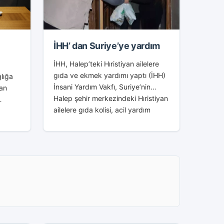
İHH’ dan Suriye’ye yardım
İHH, Halep’teki Hıristiyan ailelere
gıda ve ekmek yardımı yaptı (İHH)
ğlığa
İnsani Yardım Vakfı, Suriye’nin
lan
Halep şehir merkezindeki Hıristiyan
ailelere gıda kolisi, acil yardım
paketi ve ekmek dağıttı. İHH,
ndüz,
tarafından yapılan...
i
 dolayı