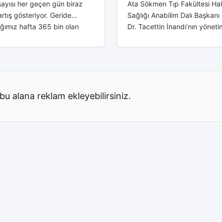
ayısı her geçen gün biraz
Ata Sökmen Tıp Fakültesi Ha
rtış gösteriyor. Geride
Sağlığı Anabilim Dalı Başkanı 
ığımız hafta 365 bin olan
Dr. Tacettin İnandı’nın yönet
ayısı bu hafta 400 bini
olduğu Halk Sağlığı Uzmanlar
 406 bin oldu. Yaşamını...
Derneği (HASUDER) açıklama
covid 19 vaka sayılarının
katlanarak...
bu alana reklam ekleyebilirsiniz.