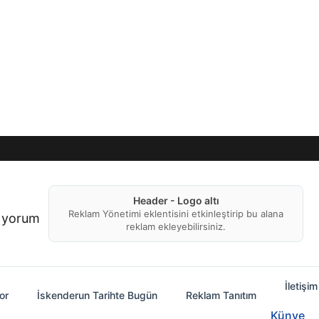
Header - Logo altı
Reklam Yönetimi eklentisini etkinleştirip bu alana
f yorum
reklam ekleyebilirsiniz.
İletişim
or
İskenderun Tarihte Bugün
Reklam Tanıtım
Künye