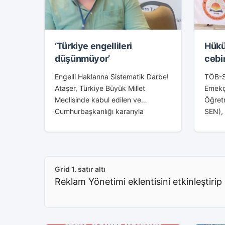
‘Türkiye engellileri
Hükü
düşünmüyor’
cebi
Engelli Haklarına Sistematik Darbe!
TÖB-SE
Ataşer, Türkiye Büyük Millet
Emekç
Meclisinde kabul edilen ve
Öğretm
Cumhurbaşkanlığı kararıyla
SEN), 
onaylanan ÖTV kanunundaki
(TÜİK)
değişikliklerin kabul edilemez
gerisi
olduğunu ve yeni düzenlemeler
karşı 
talep ettiklerini dile getirdi. Yeni...
Grid 1. satır altı
Reklam Yönetimi eklentisini etkinleştirip 