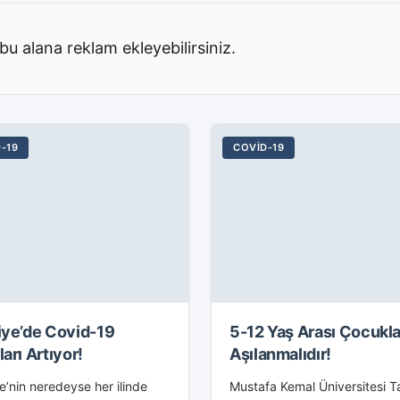
 TL’ye kadar
tildi.KOSGEB’in “Girişimci...
bu alana reklam ekleyebilirsiniz.
-19
COVID-19
iye’de Covid-19
5-12 Yaş Arası Çocukla
arı Artıyor!
Aşılanmalıdır!
e’nin neredeyse her ilinde
Mustafa Kemal Üniversitesi T