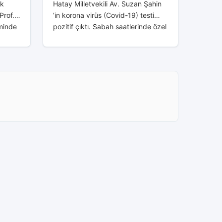
lk
Hatay Milletvekili Av. Suzan Şahin
Prof.
’in korona virüs (Covid-19) testi
iminde
pozitif çıktı. Sabah saatlerinde özel
ı
bir hastaede testini yaptıran
sında,
milletvekili Şahin’in testinin pozitif
çıktığı öğrenildi. Bugün...