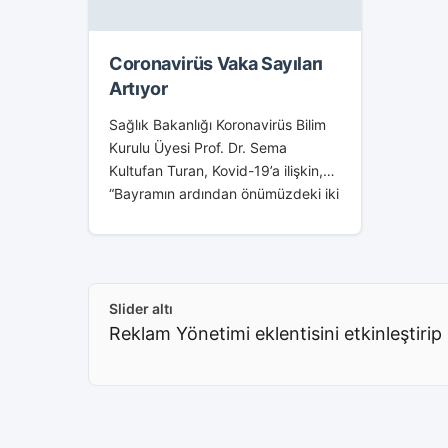
Coronavirüs Vaka Sayıları
Artıyor
Sağlık Bakanlığı Koronavirüs Bilim
Kurulu Üyesi Prof. Dr. Sema
Kultufan Turan, Kovid-19’a ilişkin,
“Bayramın ardından önümüzdeki iki
hafta çok kritik, ciddi artışlarla
karşılaşabiliriz.” dedi. Turan, AA
muhabirine yaptığı açıklamada,
haziranın...
Slider altı
Reklam Yönetimi eklentisini etkinleştirip 