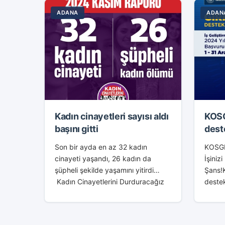
ADANA
ADAN
Kadın cinayetleri sayısı aldı
KOSG
başını gitti
dest
Son bir ayda en az 32 kadın
KOSGE
cinayeti yaşandı, 26 kadın da
İşiniz
şüpheli şekilde yaşamını yitirdi
Şans!K
Kadın Cinayetlerini Durduracağız
deste
Platformu’nun verilerine göre,
güncel
kasım ayında en az 32 kadın
son d
erkekler tarafından...
progra