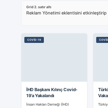
milyon
Grid 2. satır altı
yüksel
Reklam Yönetimi eklentisini etkinleştirip 
COVID-19
COVID
İHD Başkanı Kılınç Covid-
Türk
19’a Yakalandı
Vakal
İnsan Hakları Derneği (İHD)
Türkiy