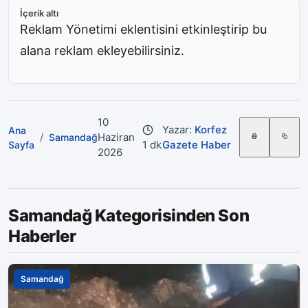
İçerik altı
Reklam Yönetimi eklentisini etkinleştirip bu
alana reklam ekleyebilirsiniz.
10
Yazar:
Korfez
Ana
/
Haziran
Samandağ
1 dk
Gazete Haber
Sayfa
2026
Samandağ Kategorisinden Son
Haberler
Samandağ