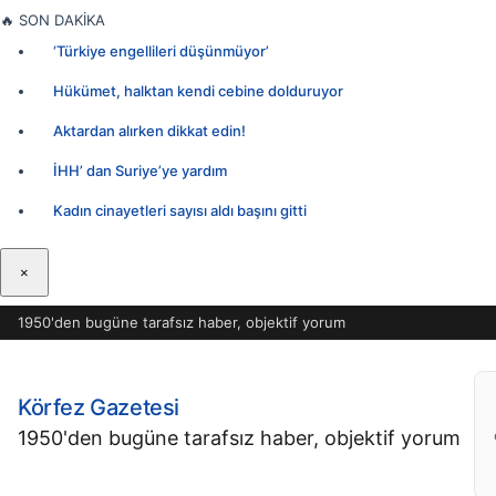
İçeriğe
🔥
SON DAKİKA
geç
‘Türkiye engellileri düşünmüyor’
Hükümet, halktan kendi cebine dolduruyor
Aktardan alırken dikkat edin!
İHH’ dan Suriye’ye yardım
Kadın cinayetleri sayısı aldı başını gitti
×
1950'den bugüne tarafsız haber, objektif yorum
Körfez Gazetesi
1950'den bugüne tarafsız haber, objektif yorum