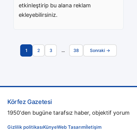
etkinleştirip bu alana reklam
ekleyebilirsiniz.
1
2
3
…
38
Sonraki →
Sayfa
Navigasyonu
Körfez Gazetesi
1950'den bugüne tarafsız haber, objektif yorum
Gizlilik politikası
Künye
Web Tasarım
İletişim