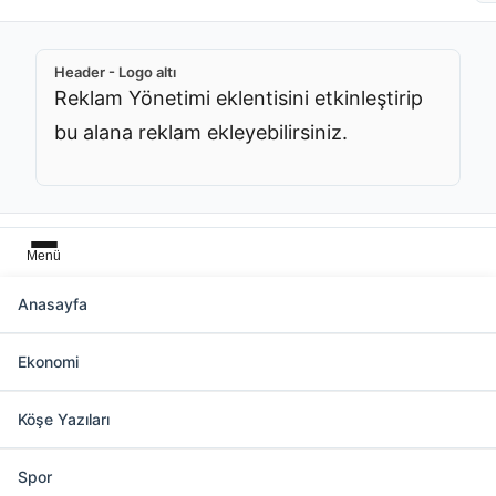
Header - Logo altı
Reklam Yönetimi eklentisini etkinleştirip
bu alana reklam ekleyebilirsiniz.
Menü
Anasayfa
"Hatay Valisi Rahmi DOĞAN"
Aramasında 901 Haber
Ekonomi
Köşe Yazıları
Slider üstü
Reklam Yönetimi eklentisini
Spor