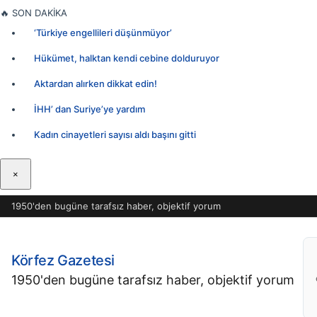
İçeriğe
🔥
SON DAKİKA
geç
‘Türkiye engellileri düşünmüyor’
Hükümet, halktan kendi cebine dolduruyor
Aktardan alırken dikkat edin!
İHH’ dan Suriye’ye yardım
Kadın cinayetleri sayısı aldı başını gitti
×
1950'den bugüne tarafsız haber, objektif yorum
Körfez Gazetesi
1950'den bugüne tarafsız haber, objektif yorum